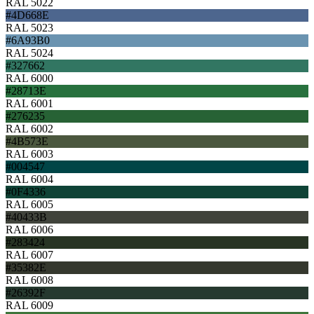
RAL 5022
#4D668E
RAL 5023
#6A93B0
RAL 5024
#327662
RAL 6000
#28713E
RAL 6001
#276235
RAL 6002
#4B573E
RAL 6003
#004547
RAL 6004
#0F4336
RAL 6005
#40433B
RAL 6006
#283424
RAL 6007
#35382E
RAL 6008
#26392F
RAL 6009