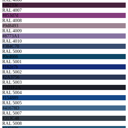
#48233e
RAL 4007
#853d7d
RAL 4008
#9d8493
RAL 4009
#8773A1
RAL 4010
#384C70
RAL 5000
#0e4666
RAL 5001
#162e7b
RAL 5002
#2A3756
RAL 5003
#1D1F2A
RAL 5004
#154889
RAL 5005
#41678D
RAL 5007
#313C48
RAL 5008