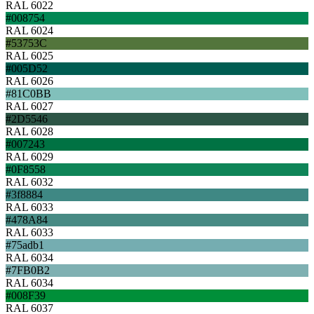
RAL 6022
#008754
RAL 6024
#53753C
RAL 6025
#005D52
RAL 6026
#81C0BB
RAL 6027
#2D5546
RAL 6028
#007243
RAL 6029
#0F8558
RAL 6032
#3f8884
RAL 6033
#478A84
RAL 6033
#75adb1
RAL 6034
#7FB0B2
RAL 6034
#008F39
RAL 6037