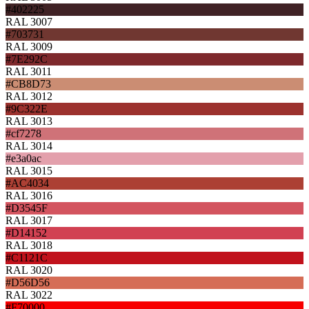
#402225
RAL 3007
#703731
RAL 3009
#7E292C
RAL 3011
#CB8D73
RAL 3012
#9C322E
RAL 3013
#cf7278
RAL 3014
#e3a0ac
RAL 3015
#AC4034
RAL 3016
#D3545F
RAL 3017
#D14152
RAL 3018
#C1121C
RAL 3020
#D56D56
RAL 3022
#F70000