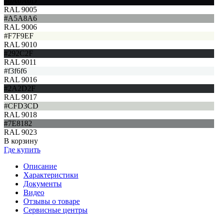
#0A0A0D
RAL 9005
#A5A8A6
RAL 9006
#F7F9EF
RAL 9010
#292C2F
RAL 9011
#f3f6f6
RAL 9016
#2A2D2F
RAL 9017
#CFD3CD
RAL 9018
#7E8182
RAL 9023
В корзину
Где купить
Описание
Характеристики
Документы
Видео
Отзывы о товаре
Сервисные центры