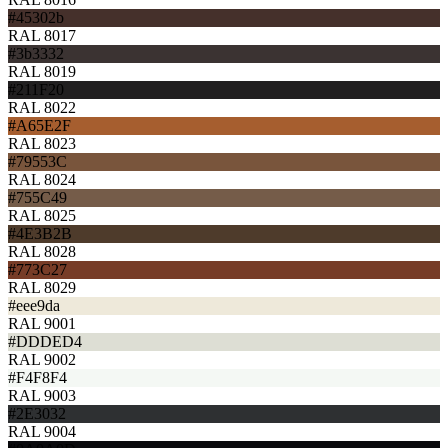
#45302b
RAL 8017
#3b3332
RAL 8019
#211F20
RAL 8022
#A65E2F
RAL 8023
#79553C
RAL 8024
#755C49
RAL 8025
#4E3B2B
RAL 8028
#773C27
RAL 8029
#eee9da
RAL 9001
#DDDED4
RAL 9002
#F4F8F4
RAL 9003
#2E3032
RAL 9004