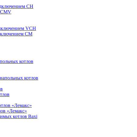
одключением CH
ы CMV
одключением VCH
одключением CM
апольных котлов
 напольных котлов
ов
отлов
отлов «Лемакс»
лов «Лемакс»
симых котлов Baxi