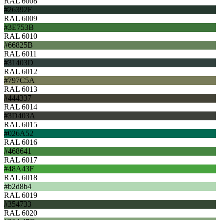
RAL 6008
#26392F
RAL 6009
#3E753B
RAL 6010
#66825B
RAL 6011
#31403D
RAL 6012
#797C5A
RAL 6013
#444337
RAL 6014
#3D403A
RAL 6015
#026A52
RAL 6016
#468641
RAL 6017
#48A43F
RAL 6018
#b2d8b4
RAL 6019
#354733
RAL 6020