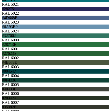
RAL 5021
#28275a
RAL 5022
#4D668E
RAL 5023
#6A93B0
RAL 5024
#327662
RAL 6000
#28713E
RAL 6001
#276235
RAL 6002
#4B573E
RAL 6003
#004547
RAL 6004
#0F4336
RAL 6005
#40433B
RAL 6006
#283424
RAL 6007
#35382E