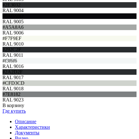
#2E3032
RAL 9004
#0A0A0D
RAL 9005
#A5A8A6
RAL 9006
#F7F9EF
RAL 9010
#292C2F
RAL 9011
#f3f6f6
RAL 9016
#2A2D2F
RAL 9017
#CFD3CD
RAL 9018
#7E8182
RAL 9023
В корзину
Где купить
Описание
Характеристики
Документы
Видео