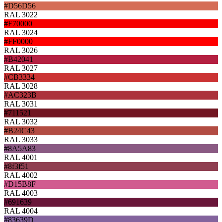
#D56D56
RAL 3022
#F70000
RAL 3024
#FF0000
RAL 3026
#B42041
RAL 3027
#CB3334
RAL 3028
#AC323B
RAL 3031
#711521
RAL 3032
#B24C43
RAL 3033
#8A5A83
RAL 4001
#8f3f51
RAL 4002
#D15B8F
RAL 4003
#691639
RAL 4004
#83639D