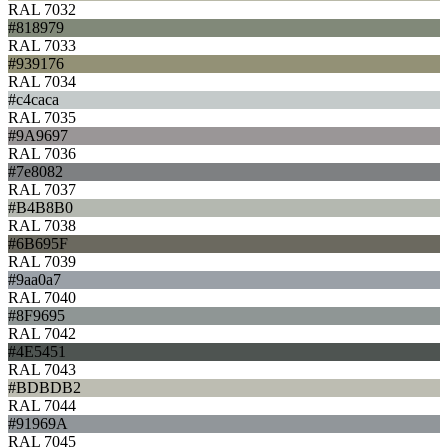
RAL 7032
#818979
RAL 7033
#939176
RAL 7034
#c4caca
RAL 7035
#9A9697
RAL 7036
#7e8082
RAL 7037
#B4B8B0
RAL 7038
#6B695F
RAL 7039
#9aa0a7
RAL 7040
#8F9695
RAL 7042
#4E5451
RAL 7043
#BDBDB2
RAL 7044
#91969A
RAL 7045