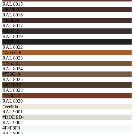
RAL 8015
#4C2F26
RAL 8016
#45302b
RAL 8017
#3b3332
RAL 8019
#211F20
RAL 8022
#A65E2F
RAL 8023
#79553C
RAL 8024
#755C49
RAL 8025
#4E3B2B
RAL 8028
#773C27
RAL 8029
#eee9da
RAL 9001
#DDDED4
RAL 9002
#F4F8F4
RAL 9003