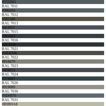
#555D61
RAL 7011
#596163
RAL 7012
#585346
RAL 7013
#4c5057
RAL 7015
#363d43
RAL 7016
#2E3234
RAL 7021
#4B4D46
RAL 7022
#818479
RAL 7023
#484b52
RAL 7024
#374447
RAL 7026
#919089
RAL 7030
#5D6970
RAL 7031
#B9B9A8