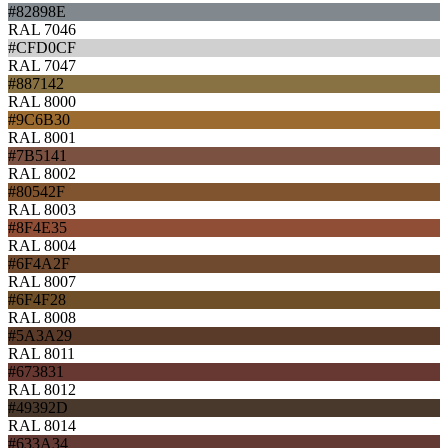
#82898E
RAL 7046
#CFD0CF
RAL 7047
#887142
RAL 8000
#9C6B30
RAL 8001
#7B5141
RAL 8002
#80542F
RAL 8003
#8F4E35
RAL 8004
#6F4A2F
RAL 8007
#6F4F28
RAL 8008
#5A3A29
RAL 8011
#673831
RAL 8012
#49392D
RAL 8014
#633A34