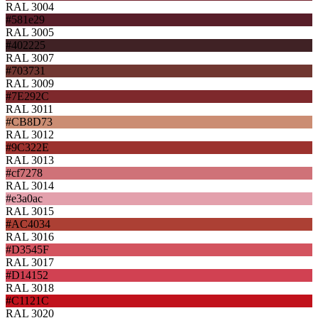
RAL 3004
#581e29
RAL 3005
#402225
RAL 3007
#703731
RAL 3009
#7E292C
RAL 3011
#CB8D73
RAL 3012
#9C322E
RAL 3013
#cf7278
RAL 3014
#e3a0ac
RAL 3015
#AC4034
RAL 3016
#D3545F
RAL 3017
#D14152
RAL 3018
#C1121C
RAL 3020