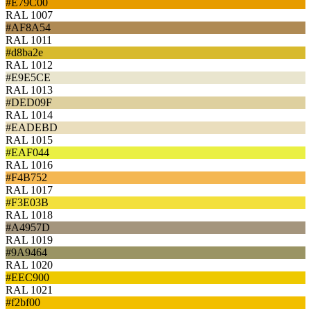
#E79C00
RAL 1007
#AF8A54
RAL 1011
#d8ba2e
RAL 1012
#E9E5CE
RAL 1013
#DED09F
RAL 1014
#EADEBD
RAL 1015
#EAF044
RAL 1016
#F4B752
RAL 1017
#F3E03B
RAL 1018
#A4957D
RAL 1019
#9A9464
RAL 1020
#EEC900
RAL 1021
#f2bf00