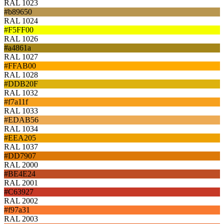
RAL 1023
#b89650
RAL 1024
#F5FF00
RAL 1026
#a4861a
RAL 1027
#FFAB00
RAL 1028
#DDB20F
RAL 1032
#f7a11f
RAL 1033
#EDAB56
RAL 1034
#EEA205
RAL 1037
#DD7907
RAL 2000
#BE4E24
RAL 2001
#C63927
RAL 2002
#f97a31
RAL 2003