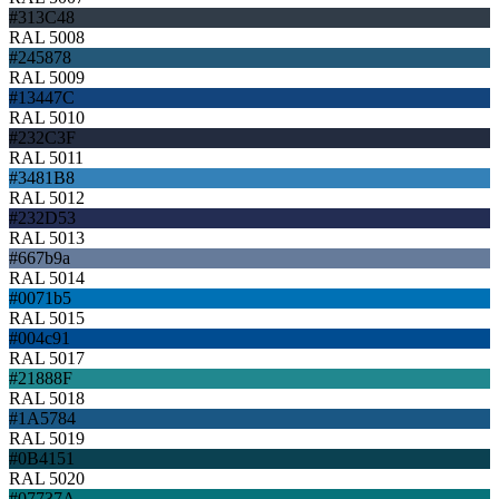
#313C48
RAL 5008
#245878
RAL 5009
#13447C
RAL 5010
#232C3F
RAL 5011
#3481B8
RAL 5012
#232D53
RAL 5013
#667b9a
RAL 5014
#0071b5
RAL 5015
#004c91
RAL 5017
#21888F
RAL 5018
#1A5784
RAL 5019
#0B4151
RAL 5020
#07737A