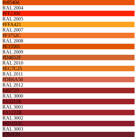
#e8540d
RAL 2004
#FF2300
RAL 2005
#FFA421
RAL 2007
#F3752C
RAL 2008
#E15501
RAL 2009
#D4652F
RAL 2010
#EC7C25
RAL 2011
#DB6A50
RAL 2012
#a02725
RAL 3000
#A02128
RAL 3001
#A1232B
RAL 3002
#8D1D2C
RAL 3003
#701F29