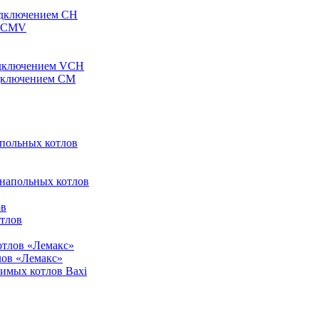
одключением CH
ы CMV
одключением VCH
одключением CM
апольных котлов
 напольных котлов
ов
отлов
отлов «Лемакс»
лов «Лемакс»
симых котлов Baxi