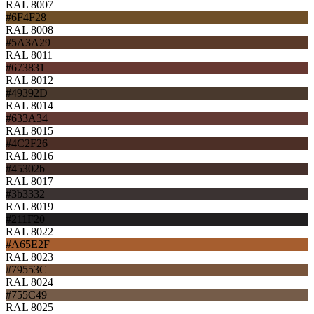
RAL 8007
#6F4F28
RAL 8008
#5A3A29
RAL 8011
#673831
RAL 8012
#49392D
RAL 8014
#633A34
RAL 8015
#4C2F26
RAL 8016
#45302b
RAL 8017
#3b3332
RAL 8019
#211F20
RAL 8022
#A65E2F
RAL 8023
#79553C
RAL 8024
#755C49
RAL 8025