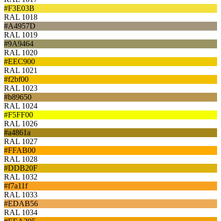
#F3E03B
RAL 1018
#A4957D
RAL 1019
#9A9464
RAL 1020
#EEC900
RAL 1021
#f2bf00
RAL 1023
#b89650
RAL 1024
#F5FF00
RAL 1026
#a4861a
RAL 1027
#FFAB00
RAL 1028
#DDB20F
RAL 1032
#f7a11f
RAL 1033
#EDAB56
RAL 1034