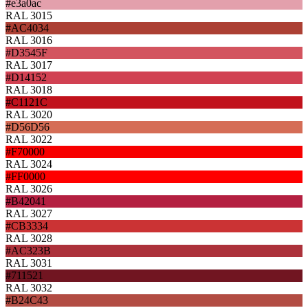
#e3a0ac
RAL 3015
#AC4034
RAL 3016
#D3545F
RAL 3017
#D14152
RAL 3018
#C1121C
RAL 3020
#D56D56
RAL 3022
#F70000
RAL 3024
#FF0000
RAL 3026
#B42041
RAL 3027
#CB3334
RAL 3028
#AC323B
RAL 3031
#711521
RAL 3032
#B24C43