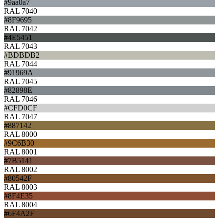
#9aa0a7
RAL 7040
#8F9695
RAL 7042
#4E5451
RAL 7043
#BDBDB2
RAL 7044
#91969A
RAL 7045
#82898E
RAL 7046
#CFD0CF
RAL 7047
#887142
RAL 8000
#9C6B30
RAL 8001
#7B5141
RAL 8002
#80542F
RAL 8003
#8F4E35
RAL 8004
#6F4A2F