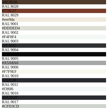
#4E3B2B
RAL 8028
#773C27
RAL 8029
#eee9da
RAL 9001
#DDDED4
RAL 9002
#F4F8F4
RAL 9003
#2E3032
RAL 9004
#0A0A0D
RAL 9005
#A5A8A6
RAL 9006
#F7F9EF
RAL 9010
#292C2F
RAL 9011
#f3f6f6
RAL 9016
#2A2D2F
RAL 9017
#CFD3CD