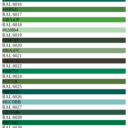
RAL 6016
#468641
RAL 6017
#48A43F
RAL 6018
#b2d8b4
RAL 6019
#354733
RAL 6020
#86A47C
RAL 6021
#3E3C32
RAL 6022
#008754
RAL 6024
#53753C
RAL 6025
#005D52
RAL 6026
#81C0BB
RAL 6027
#2D5546
RAL 6028
#007243
RAL 6029