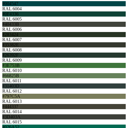
#004547
RAL 6004
#0F4336
RAL 6005
#40433B
RAL 6006
#283424
RAL 6007
#35382E
RAL 6008
#26392F
RAL 6009
#3E753B
RAL 6010
#66825B
RAL 6011
#31403D
RAL 6012
#797C5A
RAL 6013
#444337
RAL 6014
#3D403A
RAL 6015
#026A52