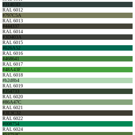
#31403D
RAL 6012
#797C5A
RAL 6013
#444337
RAL 6014
#3D403A
RAL 6015
#026A52
RAL 6016
#468641
RAL 6017
#48A43F
RAL 6018
#b2d8b4
RAL 6019
#354733
RAL 6020
#86A47C
RAL 6021
#3E3C32
RAL 6022
#008754
RAL 6024
#53753C