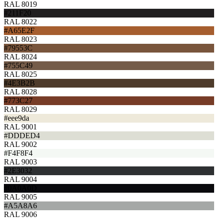
RAL 8019
#211F20
RAL 8022
#A65E2F
RAL 8023
#79553C
RAL 8024
#755C49
RAL 8025
#4E3B2B
RAL 8028
#773C27
RAL 8029
#eee9da
RAL 9001
#DDDED4
RAL 9002
#F4F8F4
RAL 9003
#2E3032
RAL 9004
#0A0A0D
RAL 9005
#A5A8A6
RAL 9006