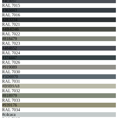
#4c5057
RAL 7015
#363d43
RAL 7016
#2E3234
RAL 7021
#4B4D46
RAL 7022
#818479
RAL 7023
#484b52
RAL 7024
#374447
RAL 7026
#919089
RAL 7030
#5D6970
RAL 7031
#B9B9A8
RAL 7032
#818979
RAL 7033
#939176
RAL 7034
#c4caca