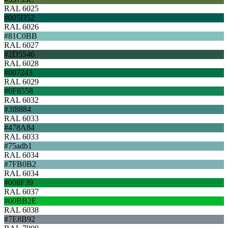
RAL 6025
#005D52
RAL 6026
#81C0BB
RAL 6027
#2D5546
RAL 6028
#007243
RAL 6029
#0F8558
RAL 6032
#3f8884
RAL 6033
#478A84
RAL 6033
#75adb1
RAL 6034
#7FB0B2
RAL 6034
#008F39
RAL 6037
#00BB2E
RAL 6038
#7E8B92