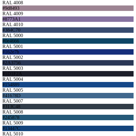
RAL 4008
#9d8493
RAL 4009
#8773A1
RAL 4010
#384C70
RAL 5000
#0e4666
RAL 5001
#162e7b
RAL 5002
#2A3756
RAL 5003
#1D1F2A
RAL 5004
#154889
RAL 5005
#41678D
RAL 5007
#313C48
RAL 5008
#245878
RAL 5009
#13447C
RAL 5010