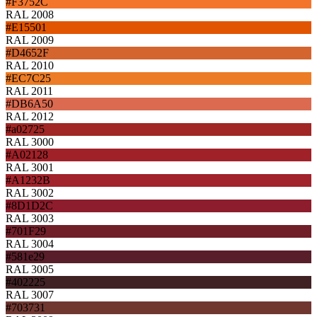
#F3752C
RAL 2008
#E15501
RAL 2009
#D4652F
RAL 2010
#EC7C25
RAL 2011
#DB6A50
RAL 2012
#a02725
RAL 3000
#A02128
RAL 3001
#A1232B
RAL 3002
#8D1D2C
RAL 3003
#701F29
RAL 3004
#581e29
RAL 3005
#402225
RAL 3007
#703731