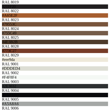
RAL 8019
#211F20
RAL 8022
#A65E2F
RAL 8023
#79553C
RAL 8024
#755C49
RAL 8025
#4E3B2B
RAL 8028
#773C27
RAL 8029
#eee9da
RAL 9001
#DDDED4
RAL 9002
#F4F8F4
RAL 9003
#2E3032
RAL 9004
#0A0A0D
RAL 9005
#A5A8A6
RAL 9006