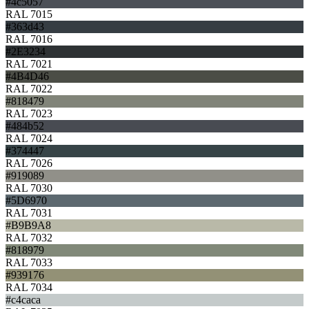
#4c5057
RAL 7015
#363d43
RAL 7016
#2E3234
RAL 7021
#4B4D46
RAL 7022
#818479
RAL 7023
#484b52
RAL 7024
#374447
RAL 7026
#919089
RAL 7030
#5D6970
RAL 7031
#B9B9A8
RAL 7032
#818979
RAL 7033
#939176
RAL 7034
#c4caca