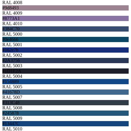
RAL 4008
#9d8493
RAL 4009
#8773A1
RAL 4010
#384C70
RAL 5000
#0e4666
RAL 5001
#162e7b
RAL 5002
#2A3756
RAL 5003
#1D1F2A
RAL 5004
#154889
RAL 5005
#41678D
RAL 5007
#313C48
RAL 5008
#245878
RAL 5009
#13447C
RAL 5010