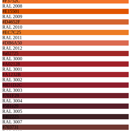
#F3752C
RAL 2008
#E15501
RAL 2009
#D4652F
RAL 2010
#EC7C25
RAL 2011
#DB6A50
RAL 2012
#a02725
RAL 3000
#A02128
RAL 3001
#A1232B
RAL 3002
#8D1D2C
RAL 3003
#701F29
RAL 3004
#581e29
RAL 3005
#402225
RAL 3007
#703731