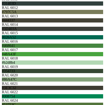
#31403D
RAL 6012
#797C5A
RAL 6013
#444337
RAL 6014
#3D403A
RAL 6015
#026A52
RAL 6016
#468641
RAL 6017
#48A43F
RAL 6018
#b2d8b4
RAL 6019
#354733
RAL 6020
#86A47C
RAL 6021
#3E3C32
RAL 6022
#008754
RAL 6024
#53753C