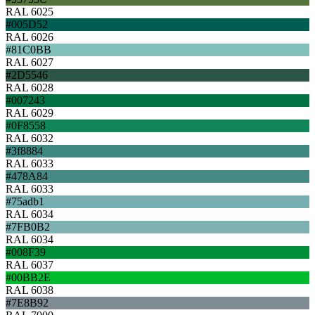
RAL 6025
#005D52
RAL 6026
#81C0BB
RAL 6027
#2D5546
RAL 6028
#007243
RAL 6029
#0F8558
RAL 6032
#3f8884
RAL 6033
#478A84
RAL 6033
#75adb1
RAL 6034
#7FB0B2
RAL 6034
#008F39
RAL 6037
#00BB2E
RAL 6038
#7E8B92