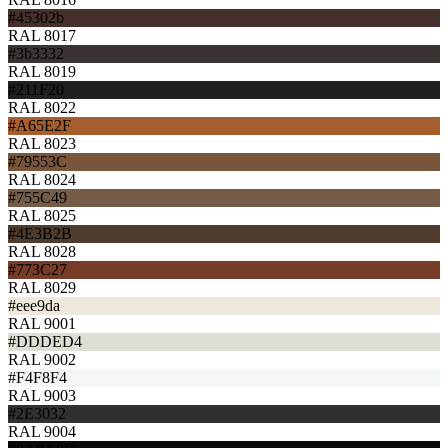
#45302b
RAL 8017
#3b3332
RAL 8019
#211F20
RAL 8022
#A65E2F
RAL 8023
#79553C
RAL 8024
#755C49
RAL 8025
#4E3B2B
RAL 8028
#773C27
RAL 8029
#eee9da
RAL 9001
#DDDED4
RAL 9002
#F4F8F4
RAL 9003
#2E3032
RAL 9004