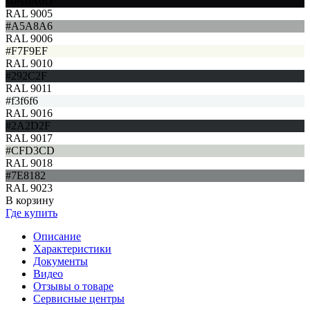
#0A0A0D
RAL 9005
#A5A8A6
RAL 9006
#F7F9EF
RAL 9010
#292C2F
RAL 9011
#f3f6f6
RAL 9016
#2A2D2F
RAL 9017
#CFD3CD
RAL 9018
#7E8182
RAL 9023
В корзину
Где купить
Описание
Характеристики
Документы
Видео
Отзывы о товаре
Сервисные центры