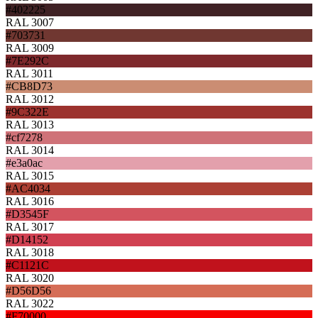
#402225
RAL 3007
#703731
RAL 3009
#7E292C
RAL 3011
#CB8D73
RAL 3012
#9C322E
RAL 3013
#cf7278
RAL 3014
#e3a0ac
RAL 3015
#AC4034
RAL 3016
#D3545F
RAL 3017
#D14152
RAL 3018
#C1121C
RAL 3020
#D56D56
RAL 3022
#F70000