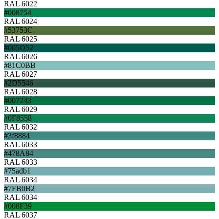
RAL 6022
#008754
RAL 6024
#53753C
RAL 6025
#005D52
RAL 6026
#81C0BB
RAL 6027
#2D5546
RAL 6028
#007243
RAL 6029
#0F8558
RAL 6032
#3f8884
RAL 6033
#478A84
RAL 6033
#75adb1
RAL 6034
#7FB0B2
RAL 6034
#008F39
RAL 6037