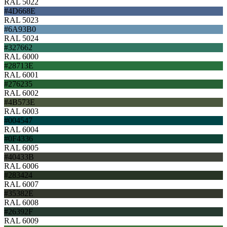
RAL 5022
#4D668E
RAL 5023
#6A93B0
RAL 5024
#327662
RAL 6000
#28713E
RAL 6001
#276235
RAL 6002
#4B573E
RAL 6003
#004547
RAL 6004
#0F4336
RAL 6005
#40433B
RAL 6006
#283424
RAL 6007
#35382E
RAL 6008
#26392F
RAL 6009