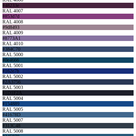
#48233e
RAL 4007
#853d7d
RAL 4008
#9d8493
RAL 4009
#8773A1
RAL 4010
#384C70
RAL 5000
#0e4666
RAL 5001
#162e7b
RAL 5002
#2A3756
RAL 5003
#1D1F2A
RAL 5004
#154889
RAL 5005
#41678D
RAL 5007
#313C48
RAL 5008