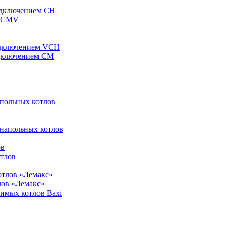
одключением CH
ы CMV
одключением VCH
одключением CM
апольных котлов
 напольных котлов
ов
отлов
отлов «Лемакс»
лов «Лемакс»
симых котлов Baxi