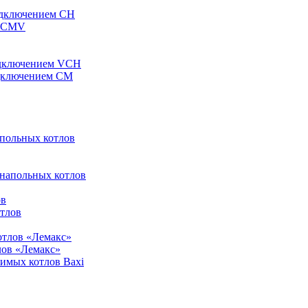
одключением CH
ы CMV
одключением VCH
одключением CM
апольных котлов
 напольных котлов
ов
отлов
отлов «Лемакс»
лов «Лемакс»
симых котлов Baxi