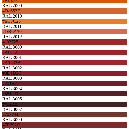
#E15501
RAL 2009
#D4652F
RAL 2010
#EC7C25
RAL 2011
#DB6A50
RAL 2012
#a02725
RAL 3000
#A02128
RAL 3001
#A1232B
RAL 3002
#8D1D2C
RAL 3003
#701F29
RAL 3004
#581e29
RAL 3005
#402225
RAL 3007
#703731
RAL 3009
#7E292C