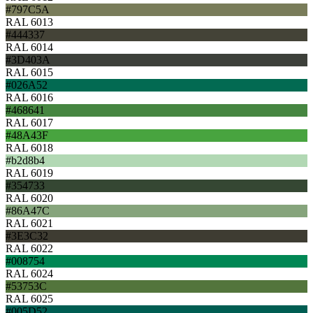
#797C5A
RAL 6013
#444337
RAL 6014
#3D403A
RAL 6015
#026A52
RAL 6016
#468641
RAL 6017
#48A43F
RAL 6018
#b2d8b4
RAL 6019
#354733
RAL 6020
#86A47C
RAL 6021
#3E3C32
RAL 6022
#008754
RAL 6024
#53753C
RAL 6025
#005D52