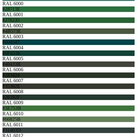
RAL 6000
#28713E
RAL 6001
#276235
RAL 6002
#4B573E
RAL 6003
#004547
RAL 6004
#0F4336
RAL 6005
#40433B
RAL 6006
#283424
RAL 6007
#35382E
RAL 6008
#26392F
RAL 6009
#3E753B
RAL 6010
#66825B
RAL 6011
#31403D
RAL 6012