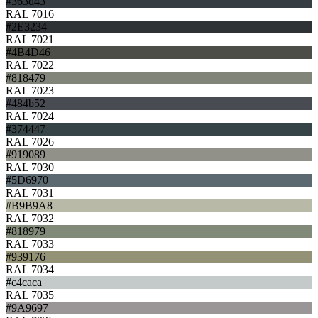
#363d43
RAL 7016
#2E3234
RAL 7021
#4B4D46
RAL 7022
#818479
RAL 7023
#484b52
RAL 7024
#374447
RAL 7026
#919089
RAL 7030
#5D6970
RAL 7031
#B9B9A8
RAL 7032
#818979
RAL 7033
#939176
RAL 7034
#c4caca
RAL 7035
#9A9697