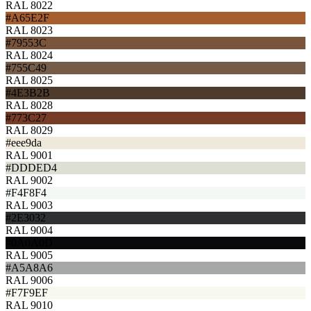
RAL 8022
#A65E2F
RAL 8023
#79553C
RAL 8024
#755C49
RAL 8025
#4E3B2B
RAL 8028
#773C27
RAL 8029
#eee9da
RAL 9001
#DDDED4
RAL 9002
#F4F8F4
RAL 9003
#2E3032
RAL 9004
#0A0A0D
RAL 9005
#A5A8A6
RAL 9006
#F7F9EF
RAL 9010