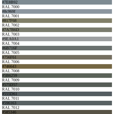
#7E8B92
RAL 7000
#8c969f
RAL 7001
#817F68
RAL 7002
#7A7B6D
RAL 7003
#9EA0A1
RAL 7004
#6B716F
RAL 7005
#756F61
RAL 7006
#746643
RAL 7008
#5B6259
RAL 7009
#575D57
RAL 7010
#555D61
RAL 7011
#596163
RAL 7012
#585346