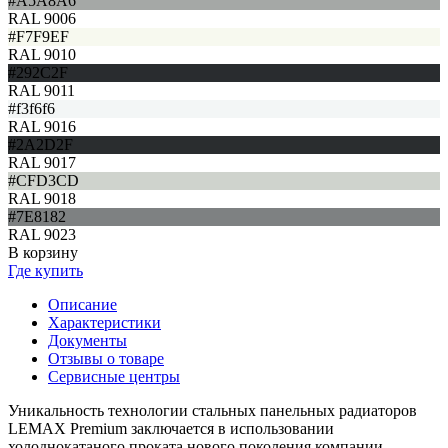
#A5A8A6
RAL 9006
#F7F9EF
RAL 9010
#292C2F
RAL 9011
#f3f6f6
RAL 9016
#2A2D2F
RAL 9017
#CFD3CD
RAL 9018
#7E8182
RAL 9023
В корзину
Где купить
Описание
Характеристики
Документы
Отзывы о товаре
Сервисные центры
Уникальность технологии стальных панельных радиаторов
LEMAX Premium заключается в использовании
холоднокатаного проката нового поколения компании