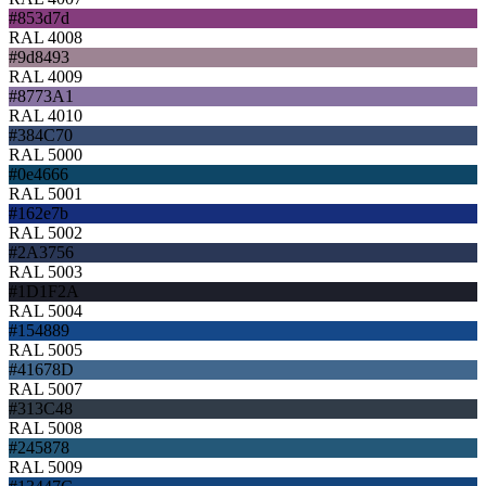
#853d7d
RAL 4008
#9d8493
RAL 4009
#8773A1
RAL 4010
#384C70
RAL 5000
#0e4666
RAL 5001
#162e7b
RAL 5002
#2A3756
RAL 5003
#1D1F2A
RAL 5004
#154889
RAL 5005
#41678D
RAL 5007
#313C48
RAL 5008
#245878
RAL 5009