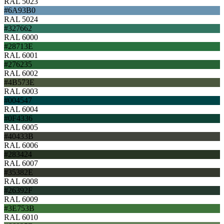
RAL 5023
#6A93B0
RAL 5024
#327662
RAL 6000
#28713E
RAL 6001
#276235
RAL 6002
#4B573E
RAL 6003
#004547
RAL 6004
#0F4336
RAL 6005
#40433B
RAL 6006
#283424
RAL 6007
#35382E
RAL 6008
#26392F
RAL 6009
#3E753B
RAL 6010