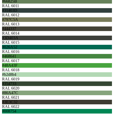
#66825B
RAL 6011
#31403D
RAL 6012
#797C5A
RAL 6013
#444337
RAL 6014
#3D403A
RAL 6015
#026A52
RAL 6016
#468641
RAL 6017
#48A43F
RAL 6018
#b2d8b4
RAL 6019
#354733
RAL 6020
#86A47C
RAL 6021
#3E3C32
RAL 6022
#008754