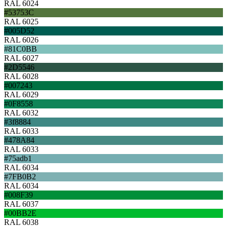
RAL 6024
#53753C
RAL 6025
#005D52
RAL 6026
#81C0BB
RAL 6027
#2D5546
RAL 6028
#007243
RAL 6029
#0F8558
RAL 6032
#3f8884
RAL 6033
#478A84
RAL 6033
#75adb1
RAL 6034
#7FB0B2
RAL 6034
#008F39
RAL 6037
#00BB2E
RAL 6038