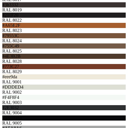
#3b3332
RAL 8019
#211F20
RAL 8022
#A65E2F
RAL 8023
#79553C
RAL 8024
#755C49
RAL 8025
#4E3B2B
RAL 8028
#773C27
RAL 8029
#eee9da
RAL 9001
#DDDED4
RAL 9002
#F4F8F4
RAL 9003
#2E3032
RAL 9004
#0A0A0D
RAL 9005