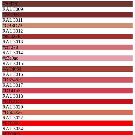
#703731
RAL 3009
#7E292C
RAL 3011
#CB8D73
RAL 3012
#9C322E
RAL 3013
#cf7278
RAL 3014
#e3a0ac
RAL 3015
#AC4034
RAL 3016
#D3545F
RAL 3017
#D14152
RAL 3018
#C1121C
RAL 3020
#D56D56
RAL 3022
#F70000
RAL 3024
#FF0000