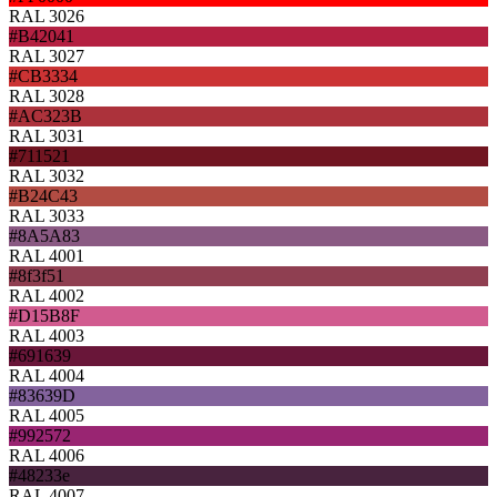
RAL 3026
#B42041
RAL 3027
#CB3334
RAL 3028
#AC323B
RAL 3031
#711521
RAL 3032
#B24C43
RAL 3033
#8A5A83
RAL 4001
#8f3f51
RAL 4002
#D15B8F
RAL 4003
#691639
RAL 4004
#83639D
RAL 4005
#992572
RAL 4006
#48233e
RAL 4007