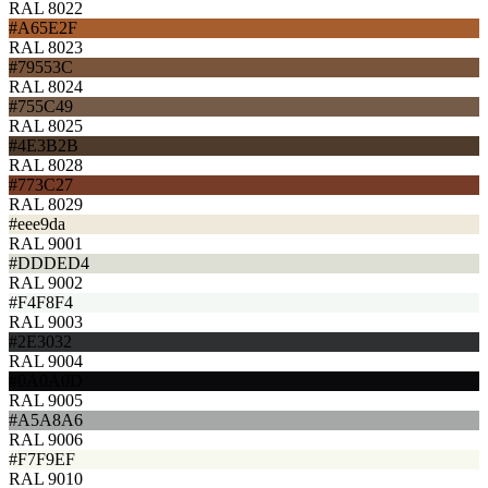
RAL 8022
#A65E2F
RAL 8023
#79553C
RAL 8024
#755C49
RAL 8025
#4E3B2B
RAL 8028
#773C27
RAL 8029
#eee9da
RAL 9001
#DDDED4
RAL 9002
#F4F8F4
RAL 9003
#2E3032
RAL 9004
#0A0A0D
RAL 9005
#A5A8A6
RAL 9006
#F7F9EF
RAL 9010