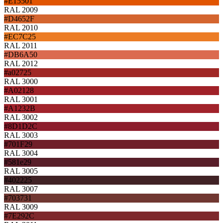
#E15501
RAL 2009
#D4652F
RAL 2010
#EC7C25
RAL 2011
#DB6A50
RAL 2012
#a02725
RAL 3000
#A02128
RAL 3001
#A1232B
RAL 3002
#8D1D2C
RAL 3003
#701F29
RAL 3004
#581e29
RAL 3005
#402225
RAL 3007
#703731
RAL 3009
#7E292C