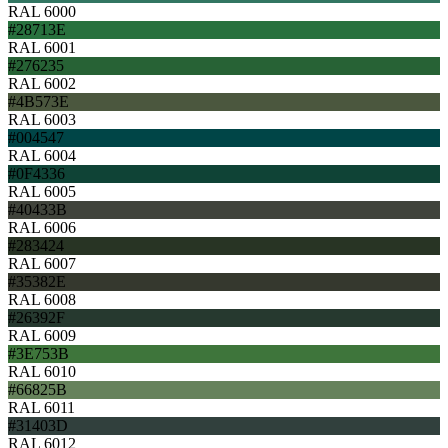
RAL 6000
#28713E
RAL 6001
#276235
RAL 6002
#4B573E
RAL 6003
#004547
RAL 6004
#0F4336
RAL 6005
#40433B
RAL 6006
#283424
RAL 6007
#35382E
RAL 6008
#26392F
RAL 6009
#3E753B
RAL 6010
#66825B
RAL 6011
#31403D
RAL 6012