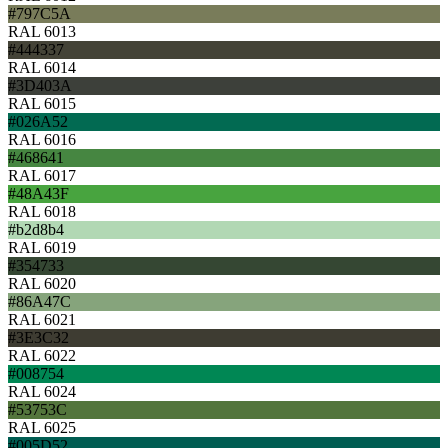
#797C5A
RAL 6013
#444337
RAL 6014
#3D403A
RAL 6015
#026A52
RAL 6016
#468641
RAL 6017
#48A43F
RAL 6018
#b2d8b4
RAL 6019
#354733
RAL 6020
#86A47C
RAL 6021
#3E3C32
RAL 6022
#008754
RAL 6024
#53753C
RAL 6025
#005D52