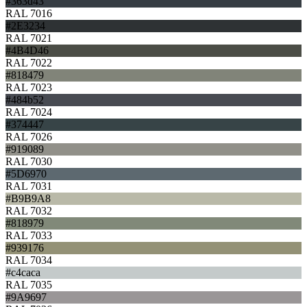
#363d43
RAL 7016
#2E3234
RAL 7021
#4B4D46
RAL 7022
#818479
RAL 7023
#484b52
RAL 7024
#374447
RAL 7026
#919089
RAL 7030
#5D6970
RAL 7031
#B9B9A8
RAL 7032
#818979
RAL 7033
#939176
RAL 7034
#c4caca
RAL 7035
#9A9697