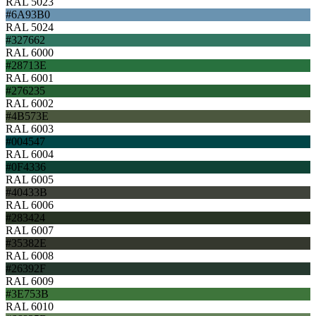
RAL 5023
#6A93B0
RAL 5024
#327662
RAL 6000
#28713E
RAL 6001
#276235
RAL 6002
#4B573E
RAL 6003
#004547
RAL 6004
#0F4336
RAL 6005
#40433B
RAL 6006
#283424
RAL 6007
#35382E
RAL 6008
#26392F
RAL 6009
#3E753B
RAL 6010