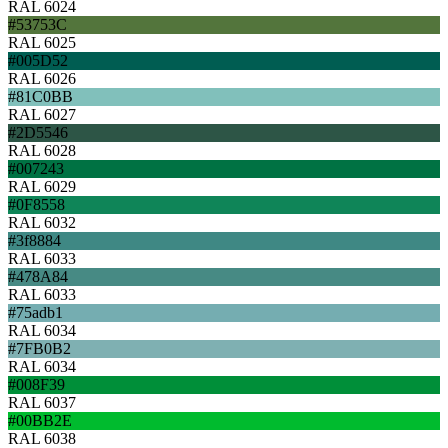
RAL 6024
#53753C
RAL 6025
#005D52
RAL 6026
#81C0BB
RAL 6027
#2D5546
RAL 6028
#007243
RAL 6029
#0F8558
RAL 6032
#3f8884
RAL 6033
#478A84
RAL 6033
#75adb1
RAL 6034
#7FB0B2
RAL 6034
#008F39
RAL 6037
#00BB2E
RAL 6038