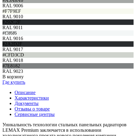
#A5A8A6
RAL 9006
#F7F9EF
RAL 9010
#292C2F
RAL 9011
#f3f6f6
RAL 9016
#2A2D2F
RAL 9017
#CFD3CD
RAL 9018
#7E8182
RAL 9023
В корзину
Где купить
Описание
Характеристики
Документы
Отзывы о товаре
Сервисные центры
Уникальность технологии стальных панельных радиаторов
LEMAX Premium заключается в использовании
холоднокатаного проката нового поколения компании