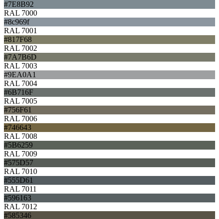
#7E8B92
RAL 7000
#8c969f
RAL 7001
#817F68
RAL 7002
#7A7B6D
RAL 7003
#9EA0A1
RAL 7004
#6B716F
RAL 7005
#756F61
RAL 7006
#746643
RAL 7008
#5B6259
RAL 7009
#575D57
RAL 7010
#555D61
RAL 7011
#596163
RAL 7012
#585346