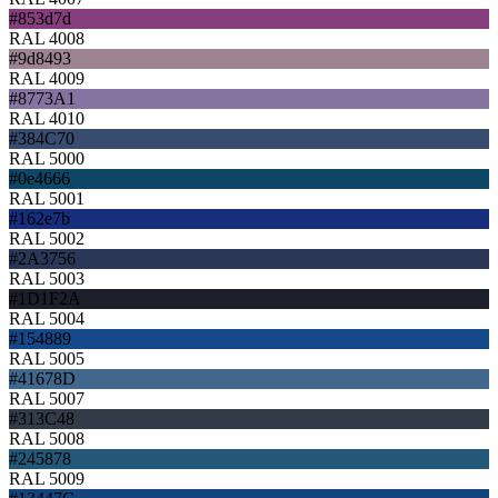
#853d7d
RAL 4008
#9d8493
RAL 4009
#8773A1
RAL 4010
#384C70
RAL 5000
#0e4666
RAL 5001
#162e7b
RAL 5002
#2A3756
RAL 5003
#1D1F2A
RAL 5004
#154889
RAL 5005
#41678D
RAL 5007
#313C48
RAL 5008
#245878
RAL 5009