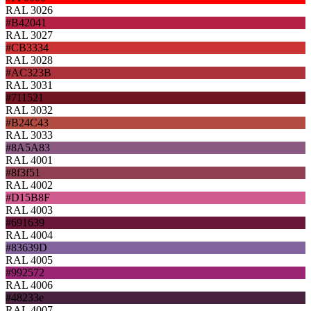
RAL 3026
#B42041
RAL 3027
#CB3334
RAL 3028
#AC323B
RAL 3031
#711521
RAL 3032
#B24C43
RAL 3033
#8A5A83
RAL 4001
#8f3f51
RAL 4002
#D15B8F
RAL 4003
#691639
RAL 4004
#83639D
RAL 4005
#992572
RAL 4006
#48233e
RAL 4007