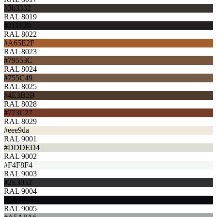
#3b3332
RAL 8019
#211F20
RAL 8022
#A65E2F
RAL 8023
#79553C
RAL 8024
#755C49
RAL 8025
#4E3B2B
RAL 8028
#773C27
RAL 8029
#eee9da
RAL 9001
#DDDED4
RAL 9002
#F4F8F4
RAL 9003
#2E3032
RAL 9004
#0A0A0D
RAL 9005