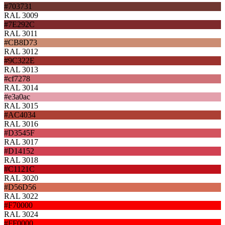
#703731
RAL 3009
#7E292C
RAL 3011
#CB8D73
RAL 3012
#9C322E
RAL 3013
#cf7278
RAL 3014
#e3a0ac
RAL 3015
#AC4034
RAL 3016
#D3545F
RAL 3017
#D14152
RAL 3018
#C1121C
RAL 3020
#D56D56
RAL 3022
#F70000
RAL 3024
#FF0000