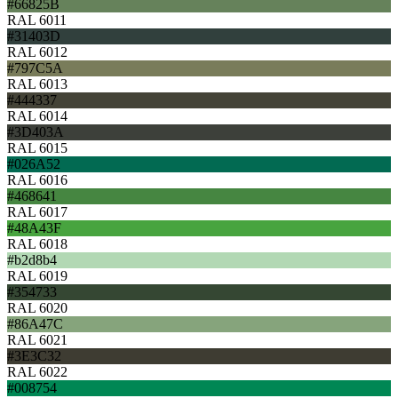
#66825B
RAL 6011
#31403D
RAL 6012
#797C5A
RAL 6013
#444337
RAL 6014
#3D403A
RAL 6015
#026A52
RAL 6016
#468641
RAL 6017
#48A43F
RAL 6018
#b2d8b4
RAL 6019
#354733
RAL 6020
#86A47C
RAL 6021
#3E3C32
RAL 6022
#008754