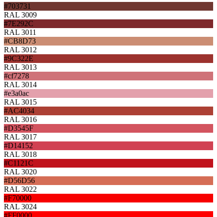
#703731
RAL 3009
#7E292C
RAL 3011
#CB8D73
RAL 3012
#9C322E
RAL 3013
#cf7278
RAL 3014
#e3a0ac
RAL 3015
#AC4034
RAL 3016
#D3545F
RAL 3017
#D14152
RAL 3018
#C1121C
RAL 3020
#D56D56
RAL 3022
#F70000
RAL 3024
#FF0000