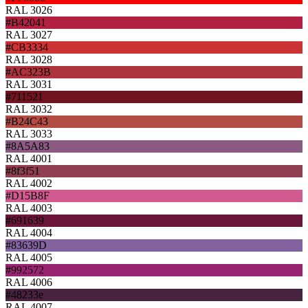
RAL 3026
#B42041
RAL 3027
#CB3334
RAL 3028
#AC323B
RAL 3031
#711521
RAL 3032
#B24C43
RAL 3033
#8A5A83
RAL 4001
#8f3f51
RAL 4002
#D15B8F
RAL 4003
#691639
RAL 4004
#83639D
RAL 4005
#992572
RAL 4006
#48233e
RAL 4007