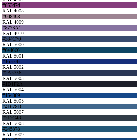
#853d7d
RAL 4008
#9d8493
RAL 4009
#8773A1
RAL 4010
#384C70
RAL 5000
#0e4666
RAL 5001
#162e7b
RAL 5002
#2A3756
RAL 5003
#1D1F2A
RAL 5004
#154889
RAL 5005
#41678D
RAL 5007
#313C48
RAL 5008
#245878
RAL 5009