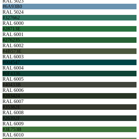
RAL 5023
#6A93B0
RAL 5024
#327662
RAL 6000
#28713E
RAL 6001
#276235
RAL 6002
#4B573E
RAL 6003
#004547
RAL 6004
#0F4336
RAL 6005
#40433B
RAL 6006
#283424
RAL 6007
#35382E
RAL 6008
#26392F
RAL 6009
#3E753B
RAL 6010