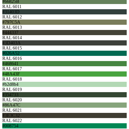
#66825B
RAL 6011
#31403D
RAL 6012
#797C5A
RAL 6013
#444337
RAL 6014
#3D403A
RAL 6015
#026A52
RAL 6016
#468641
RAL 6017
#48A43F
RAL 6018
#b2d8b4
RAL 6019
#354733
RAL 6020
#86A47C
RAL 6021
#3E3C32
RAL 6022
#008754