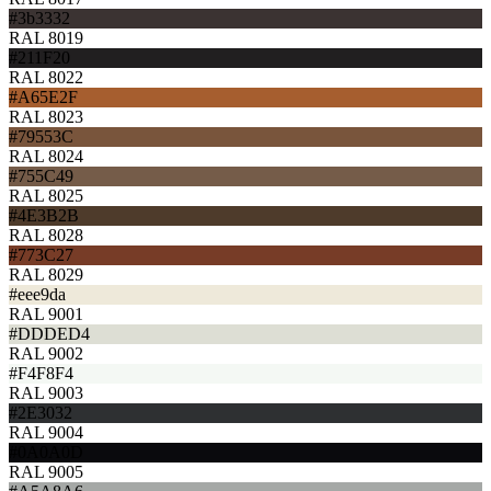
#3b3332
RAL 8019
#211F20
RAL 8022
#A65E2F
RAL 8023
#79553C
RAL 8024
#755C49
RAL 8025
#4E3B2B
RAL 8028
#773C27
RAL 8029
#eee9da
RAL 9001
#DDDED4
RAL 9002
#F4F8F4
RAL 9003
#2E3032
RAL 9004
#0A0A0D
RAL 9005