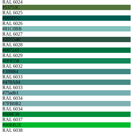
RAL 6024
#53753C
RAL 6025
#005D52
RAL 6026
#81C0BB
RAL 6027
#2D5546
RAL 6028
#007243
RAL 6029
#0F8558
RAL 6032
#3f8884
RAL 6033
#478A84
RAL 6033
#75adb1
RAL 6034
#7FB0B2
RAL 6034
#008F39
RAL 6037
#00BB2E
RAL 6038