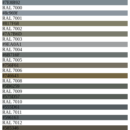
#7E8B92
RAL 7000
#8c969f
RAL 7001
#817F68
RAL 7002
#7A7B6D
RAL 7003
#9EA0A1
RAL 7004
#6B716F
RAL 7005
#756F61
RAL 7006
#746643
RAL 7008
#5B6259
RAL 7009
#575D57
RAL 7010
#555D61
RAL 7011
#596163
RAL 7012
#585346