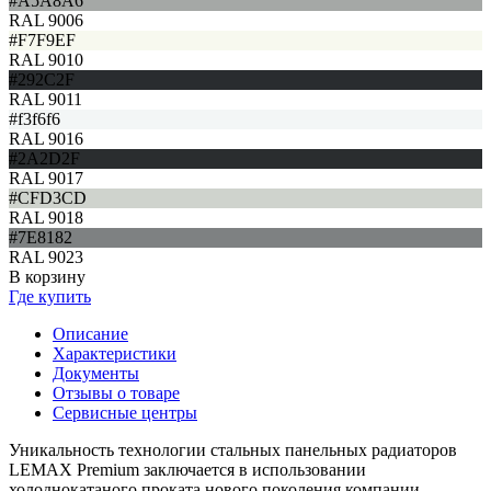
#A5A8A6
RAL 9006
#F7F9EF
RAL 9010
#292C2F
RAL 9011
#f3f6f6
RAL 9016
#2A2D2F
RAL 9017
#CFD3CD
RAL 9018
#7E8182
RAL 9023
В корзину
Где купить
Описание
Характеристики
Документы
Отзывы о товаре
Сервисные центры
Уникальность технологии стальных панельных радиаторов
LEMAX Premium заключается в использовании
холоднокатаного проката нового поколения компании