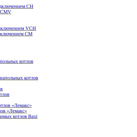
одключением CH
ы CMV
одключением VCH
одключением CM
апольных котлов
 напольных котлов
ов
отлов
отлов «Лемакс»
лов «Лемакс»
симых котлов Baxi