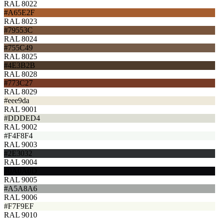
RAL 8022
#A65E2F
RAL 8023
#79553C
RAL 8024
#755C49
RAL 8025
#4E3B2B
RAL 8028
#773C27
RAL 8029
#eee9da
RAL 9001
#DDDED4
RAL 9002
#F4F8F4
RAL 9003
#2E3032
RAL 9004
#0A0A0D
RAL 9005
#A5A8A6
RAL 9006
#F7F9EF
RAL 9010