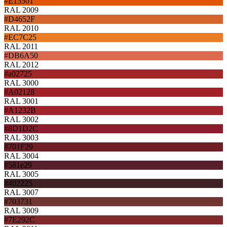
#E15501
RAL 2009
#D4652F
RAL 2010
#EC7C25
RAL 2011
#DB6A50
RAL 2012
#a02725
RAL 3000
#A02128
RAL 3001
#A1232B
RAL 3002
#8D1D2C
RAL 3003
#701F29
RAL 3004
#581e29
RAL 3005
#402225
RAL 3007
#703731
RAL 3009
#7E292C