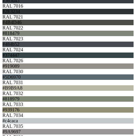
#363d43
RAL 7016
#2E3234
RAL 7021
#4B4D46
RAL 7022
#818479
RAL 7023
#484b52
RAL 7024
#374447
RAL 7026
#919089
RAL 7030
#5D6970
RAL 7031
#B9B9A8
RAL 7032
#818979
RAL 7033
#939176
RAL 7034
#c4caca
RAL 7035
#9A9697