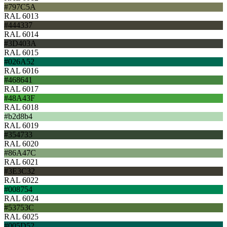
#797C5A
RAL 6013
#444337
RAL 6014
#3D403A
RAL 6015
#026A52
RAL 6016
#468641
RAL 6017
#48A43F
RAL 6018
#b2d8b4
RAL 6019
#354733
RAL 6020
#86A47C
RAL 6021
#3E3C32
RAL 6022
#008754
RAL 6024
#53753C
RAL 6025
#005D52