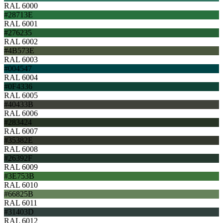
RAL 6000
#28713E
RAL 6001
#276235
RAL 6002
#4B573E
RAL 6003
#004547
RAL 6004
#0F4336
RAL 6005
#40433B
RAL 6006
#283424
RAL 6007
#35382E
RAL 6008
#26392F
RAL 6009
#3E753B
RAL 6010
#66825B
RAL 6011
#31403D
RAL 6012