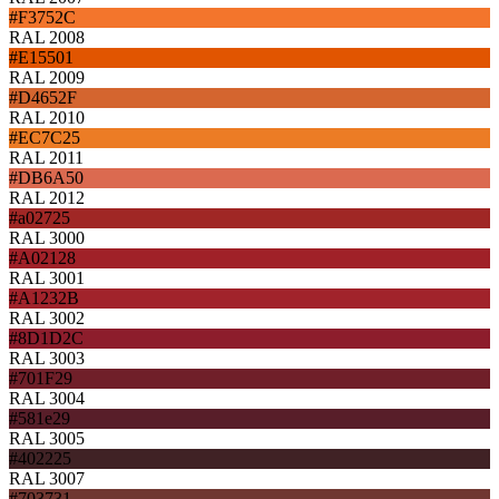
#F3752C
RAL 2008
#E15501
RAL 2009
#D4652F
RAL 2010
#EC7C25
RAL 2011
#DB6A50
RAL 2012
#a02725
RAL 3000
#A02128
RAL 3001
#A1232B
RAL 3002
#8D1D2C
RAL 3003
#701F29
RAL 3004
#581e29
RAL 3005
#402225
RAL 3007
#703731