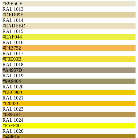
#E9E5CE
RAL 1013
#DED09F
RAL 1014
#EADEBD
RAL 1015
#EAF044
RAL 1016
#F4B752
RAL 1017
#F3E03B
RAL 1018
#A4957D
RAL 1019
#9A9464
RAL 1020
#EEC900
RAL 1021
#f2bf00
RAL 1023
#b89650
RAL 1024
#F5FF00
RAL 1026
#a4861a