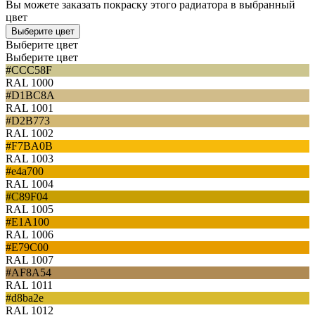
Вы можете заказать покраску этого радиатора в выбранный
цвет
Выберите цвет
Выберите цвет
Выберите цвет
#CCC58F
RAL 1000
#D1BC8A
RAL 1001
#D2B773
RAL 1002
#F7BA0B
RAL 1003
#e4a700
RAL 1004
#C89F04
RAL 1005
#E1A100
RAL 1006
#E79C00
RAL 1007
#AF8A54
RAL 1011
#d8ba2e
RAL 1012