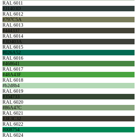
RAL 6011
#31403D
RAL 6012
#797C5A
RAL 6013
#444337
RAL 6014
#3D403A
RAL 6015
#026A52
RAL 6016
#468641
RAL 6017
#48A43F
RAL 6018
#b2d8b4
RAL 6019
#354733
RAL 6020
#86A47C
RAL 6021
#3E3C32
RAL 6022
#008754
RAL 6024