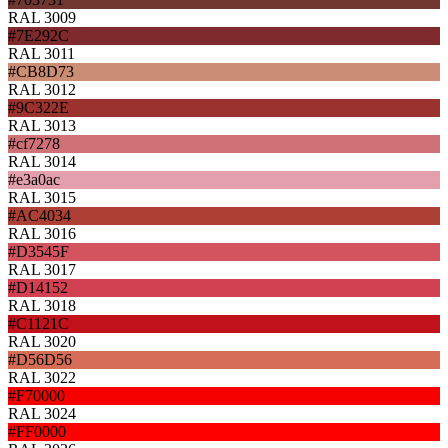
RAL 3009
#7E292C
RAL 3011
#CB8D73
RAL 3012
#9C322E
RAL 3013
#cf7278
RAL 3014
#e3a0ac
RAL 3015
#AC4034
RAL 3016
#D3545F
RAL 3017
#D14152
RAL 3018
#C1121C
RAL 3020
#D56D56
RAL 3022
#F70000
RAL 3024
#FF0000