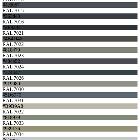
#4c5057
RAL 7015
#363d43
RAL 7016
#2E3234
RAL 7021
#4B4D46
RAL 7022
#818479
RAL 7023
#484b52
RAL 7024
#374447
RAL 7026
#919089
RAL 7030
#5D6970
RAL 7031
#B9B9A8
RAL 7032
#818979
RAL 7033
#939176
RAL 7034
#c4caca