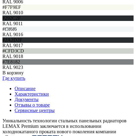
RAL 9006
#F7F9EF
RAL 9010
#292C2F
RAL 9011
#f3f6f6
RAL 9016
#2A2D2F
RAL 9017
#CFD3CD
RAL 9018
#7E8182
RAL 9023
В корзину
Где купить
Описание
Характеристики
Документы
Отзывы о товаре
Сервисные центры
Уникальность технологии стальных панельных радиаторов
LEMAX Premium заключается в использовании
холоднокатаного проката нового поколения компании