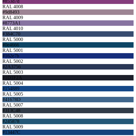
#853d7d
RAL 4008
#9d8493
RAL 4009
#8773A1
RAL 4010
#384C70
RAL 5000
#0e4666
RAL 5001
#162e7b
RAL 5002
#2A3756
RAL 5003
#1D1F2A
RAL 5004
#154889
RAL 5005
#41678D
RAL 5007
#313C48
RAL 5008
#245878
RAL 5009
#13447C