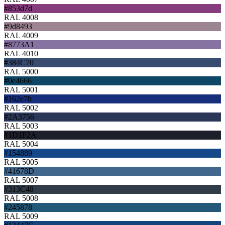
#853d7d
RAL 4008
#9d8493
RAL 4009
#8773A1
RAL 4010
#384C70
RAL 5000
#0e4666
RAL 5001
#162e7b
RAL 5002
#2A3756
RAL 5003
#1D1F2A
RAL 5004
#154889
RAL 5005
#41678D
RAL 5007
#313C48
RAL 5008
#245878
RAL 5009