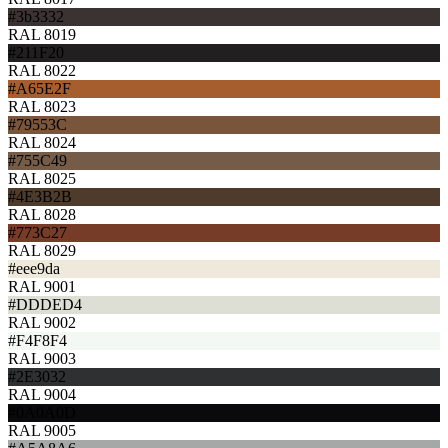
#3b3332
RAL 8019
#211F20
RAL 8022
#A65E2F
RAL 8023
#79553C
RAL 8024
#755C49
RAL 8025
#4E3B2B
RAL 8028
#773C27
RAL 8029
#eee9da
RAL 9001
#DDDED4
RAL 9002
#F4F8F4
RAL 9003
#2E3032
RAL 9004
#0A0A0D
RAL 9005