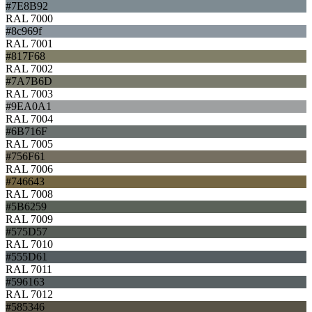
#7E8B92
RAL 7000
#8c969f
RAL 7001
#817F68
RAL 7002
#7A7B6D
RAL 7003
#9EA0A1
RAL 7004
#6B716F
RAL 7005
#756F61
RAL 7006
#746643
RAL 7008
#5B6259
RAL 7009
#575D57
RAL 7010
#555D61
RAL 7011
#596163
RAL 7012
#585346