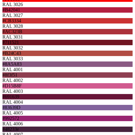
RAL 3026
#B42041
RAL 3027
#CB3334
RAL 3028
#AC323B
RAL 3031
#711521
RAL 3032
#B24C43
RAL 3033
#8A5A83
RAL 4001
#8f3f51
RAL 4002
#D15B8F
RAL 4003
#691639
RAL 4004
#83639D
RAL 4005
#992572
RAL 4006
#48233e
RAL 4007