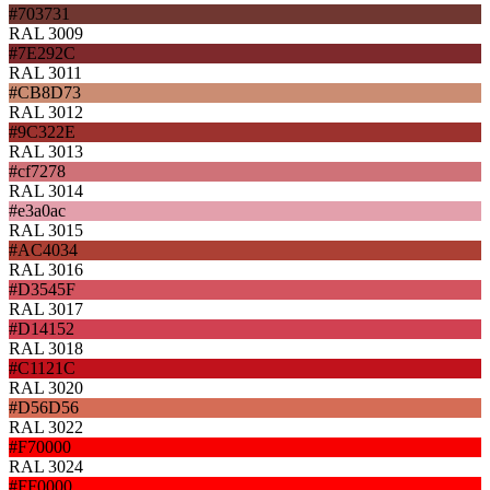
#703731
RAL 3009
#7E292C
RAL 3011
#CB8D73
RAL 3012
#9C322E
RAL 3013
#cf7278
RAL 3014
#e3a0ac
RAL 3015
#AC4034
RAL 3016
#D3545F
RAL 3017
#D14152
RAL 3018
#C1121C
RAL 3020
#D56D56
RAL 3022
#F70000
RAL 3024
#FF0000