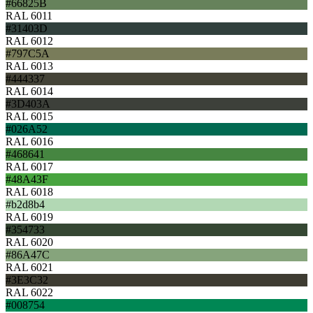
#66825B
RAL 6011
#31403D
RAL 6012
#797C5A
RAL 6013
#444337
RAL 6014
#3D403A
RAL 6015
#026A52
RAL 6016
#468641
RAL 6017
#48A43F
RAL 6018
#b2d8b4
RAL 6019
#354733
RAL 6020
#86A47C
RAL 6021
#3E3C32
RAL 6022
#008754