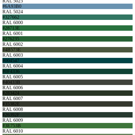
RAL 5023
#6A93B0
RAL 5024
#327662
RAL 6000
#28713E
RAL 6001
#276235
RAL 6002
#4B573E
RAL 6003
#004547
RAL 6004
#0F4336
RAL 6005
#40433B
RAL 6006
#283424
RAL 6007
#35382E
RAL 6008
#26392F
RAL 6009
#3E753B
RAL 6010