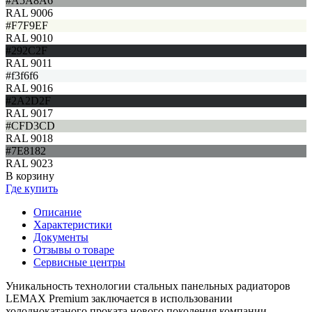
#A5A8A6
RAL 9006
#F7F9EF
RAL 9010
#292C2F
RAL 9011
#f3f6f6
RAL 9016
#2A2D2F
RAL 9017
#CFD3CD
RAL 9018
#7E8182
RAL 9023
В корзину
Где купить
Описание
Характеристики
Документы
Отзывы о товаре
Сервисные центры
Уникальность технологии стальных панельных радиаторов
LEMAX Premium заключается в использовании
холоднокатаного проката нового поколения компании