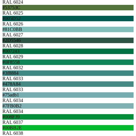
RAL 6024
#53753C
RAL 6025
#005D52
RAL 6026
#81C0BB
RAL 6027
#2D5546
RAL 6028
#007243
RAL 6029
#0F8558
RAL 6032
#3f8884
RAL 6033
#478A84
RAL 6033
#75adb1
RAL 6034
#7FB0B2
RAL 6034
#008F39
RAL 6037
#00BB2E
RAL 6038