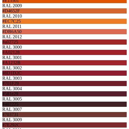
#E15501
RAL 2009
#D4652F
RAL 2010
#EC7C25
RAL 2011
#DB6A50
RAL 2012
#a02725
RAL 3000
#A02128
RAL 3001
#A1232B
RAL 3002
#8D1D2C
RAL 3003
#701F29
RAL 3004
#581e29
RAL 3005
#402225
RAL 3007
#703731
RAL 3009
#7E292C