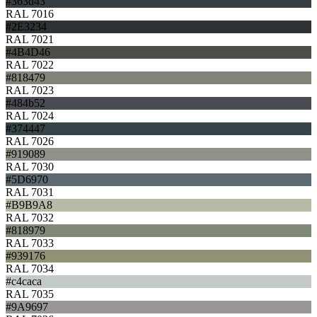
#363d43
RAL 7016
#2E3234
RAL 7021
#4B4D46
RAL 7022
#818479
RAL 7023
#484b52
RAL 7024
#374447
RAL 7026
#919089
RAL 7030
#5D6970
RAL 7031
#B9B9A8
RAL 7032
#818979
RAL 7033
#939176
RAL 7034
#c4caca
RAL 7035
#9A9697