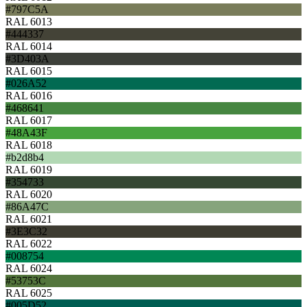
#797C5A
RAL 6013
#444337
RAL 6014
#3D403A
RAL 6015
#026A52
RAL 6016
#468641
RAL 6017
#48A43F
RAL 6018
#b2d8b4
RAL 6019
#354733
RAL 6020
#86A47C
RAL 6021
#3E3C32
RAL 6022
#008754
RAL 6024
#53753C
RAL 6025
#005D52