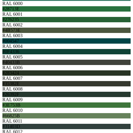
RAL 6000
#28713E
RAL 6001
#276235
RAL 6002
#4B573E
RAL 6003
#004547
RAL 6004
#0F4336
RAL 6005
#40433B
RAL 6006
#283424
RAL 6007
#35382E
RAL 6008
#26392F
RAL 6009
#3E753B
RAL 6010
#66825B
RAL 6011
#31403D
RAL 6012