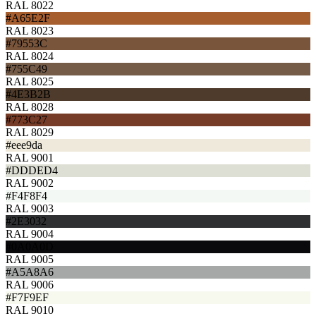
RAL 8022
#A65E2F
RAL 8023
#79553C
RAL 8024
#755C49
RAL 8025
#4E3B2B
RAL 8028
#773C27
RAL 8029
#eee9da
RAL 9001
#DDDED4
RAL 9002
#F4F8F4
RAL 9003
#2E3032
RAL 9004
#0A0A0D
RAL 9005
#A5A8A6
RAL 9006
#F7F9EF
RAL 9010