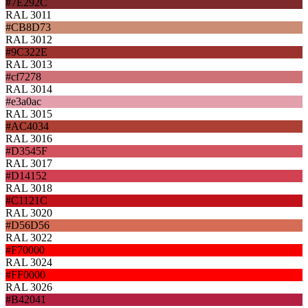
#7E292C
RAL 3011
#CB8D73
RAL 3012
#9C322E
RAL 3013
#cf7278
RAL 3014
#e3a0ac
RAL 3015
#AC4034
RAL 3016
#D3545F
RAL 3017
#D14152
RAL 3018
#C1121C
RAL 3020
#D56D56
RAL 3022
#F70000
RAL 3024
#FF0000
RAL 3026
#B42041