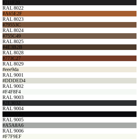
#211F20
RAL 8022
#A65E2F
RAL 8023
#79553C
RAL 8024
#755C49
RAL 8025
#4E3B2B
RAL 8028
#773C27
RAL 8029
#eee9da
RAL 9001
#DDDED4
RAL 9002
#F4F8F4
RAL 9003
#2E3032
RAL 9004
#0A0A0D
RAL 9005
#A5A8A6
RAL 9006
#F7F9EF