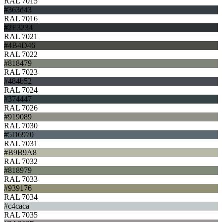
RAL 7015
#363d43
RAL 7016
#2E3234
RAL 7021
#4B4D46
RAL 7022
#818479
RAL 7023
#484b52
RAL 7024
#374447
RAL 7026
#919089
RAL 7030
#5D6970
RAL 7031
#B9B9A8
RAL 7032
#818979
RAL 7033
#939176
RAL 7034
#c4caca
RAL 7035