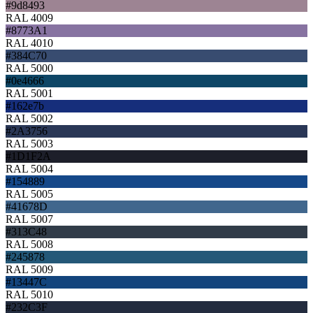
#9d8493
RAL 4009
#8773A1
RAL 4010
#384C70
RAL 5000
#0e4666
RAL 5001
#162e7b
RAL 5002
#2A3756
RAL 5003
#1D1F2A
RAL 5004
#154889
RAL 5005
#41678D
RAL 5007
#313C48
RAL 5008
#245878
RAL 5009
#13447C
RAL 5010
#232C3F