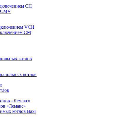
одключением CH
ы CMV
одключением VCH
одключением CM
апольных котлов
 напольных котлов
ов
отлов
отлов «Лемакс»
лов «Лемакс»
симых котлов Baxi