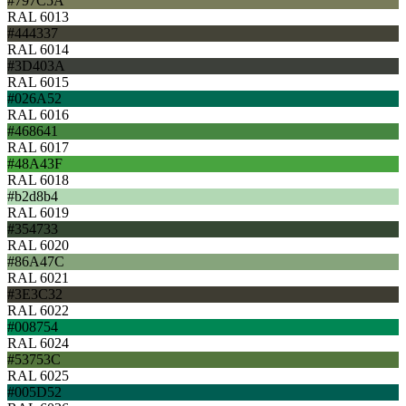
#797C5A
RAL 6013
#444337
RAL 6014
#3D403A
RAL 6015
#026A52
RAL 6016
#468641
RAL 6017
#48A43F
RAL 6018
#b2d8b4
RAL 6019
#354733
RAL 6020
#86A47C
RAL 6021
#3E3C32
RAL 6022
#008754
RAL 6024
#53753C
RAL 6025
#005D52