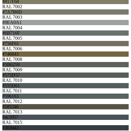
#817F68
RAL 7002
#7A7B6D
RAL 7003
#9EA0A1
RAL 7004
#6B716F
RAL 7005
#756F61
RAL 7006
#746643
RAL 7008
#5B6259
RAL 7009
#575D57
RAL 7010
#555D61
RAL 7011
#596163
RAL 7012
#585346
RAL 7013
#4c5057
RAL 7015
#363d43