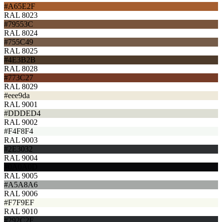
#A65E2F
RAL 8023
#79553C
RAL 8024
#755C49
RAL 8025
#4E3B2B
RAL 8028
#773C27
RAL 8029
#eee9da
RAL 9001
#DDDED4
RAL 9002
#F4F8F4
RAL 9003
#2E3032
RAL 9004
#0A0A0D
RAL 9005
#A5A8A6
RAL 9006
#F7F9EF
RAL 9010
#292C2F