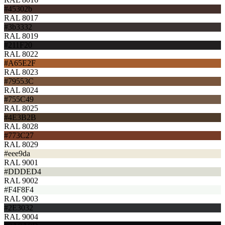
#45302b
RAL 8017
#3b3332
RAL 8019
#211F20
RAL 8022
#A65E2F
RAL 8023
#79553C
RAL 8024
#755C49
RAL 8025
#4E3B2B
RAL 8028
#773C27
RAL 8029
#eee9da
RAL 9001
#DDDED4
RAL 9002
#F4F8F4
RAL 9003
#2E3032
RAL 9004