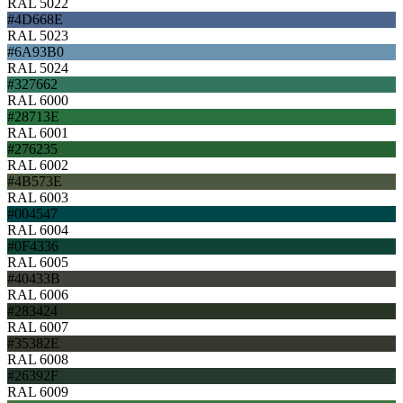
RAL 5022
#4D668E
RAL 5023
#6A93B0
RAL 5024
#327662
RAL 6000
#28713E
RAL 6001
#276235
RAL 6002
#4B573E
RAL 6003
#004547
RAL 6004
#0F4336
RAL 6005
#40433B
RAL 6006
#283424
RAL 6007
#35382E
RAL 6008
#26392F
RAL 6009