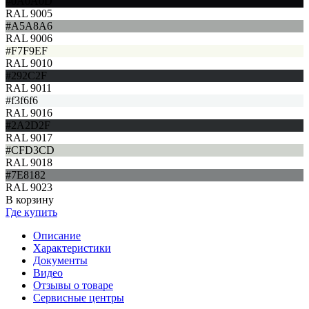
#0A0A0D
RAL 9005
#A5A8A6
RAL 9006
#F7F9EF
RAL 9010
#292C2F
RAL 9011
#f3f6f6
RAL 9016
#2A2D2F
RAL 9017
#CFD3CD
RAL 9018
#7E8182
RAL 9023
В корзину
Где купить
Описание
Характеристики
Документы
Видео
Отзывы о товаре
Сервисные центры