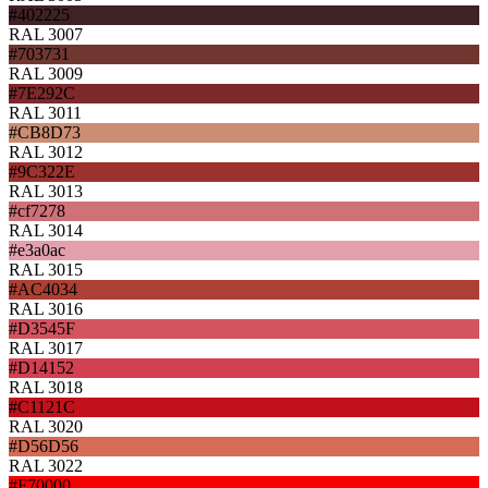
#402225
RAL 3007
#703731
RAL 3009
#7E292C
RAL 3011
#CB8D73
RAL 3012
#9C322E
RAL 3013
#cf7278
RAL 3014
#e3a0ac
RAL 3015
#AC4034
RAL 3016
#D3545F
RAL 3017
#D14152
RAL 3018
#C1121C
RAL 3020
#D56D56
RAL 3022
#F70000