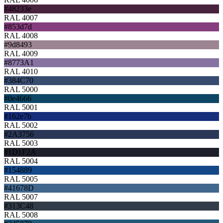
#48233e
RAL 4007
#853d7d
RAL 4008
#9d8493
RAL 4009
#8773A1
RAL 4010
#384C70
RAL 5000
#0e4666
RAL 5001
#162e7b
RAL 5002
#2A3756
RAL 5003
#1D1F2A
RAL 5004
#154889
RAL 5005
#41678D
RAL 5007
#313C48
RAL 5008