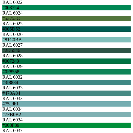
RAL 6022
#008754
RAL 6024
#53753C
RAL 6025
#005D52
RAL 6026
#81C0BB
RAL 6027
#2D5546
RAL 6028
#007243
RAL 6029
#0F8558
RAL 6032
#3f8884
RAL 6033
#478A84
RAL 6033
#75adb1
RAL 6034
#7FB0B2
RAL 6034
#008F39
RAL 6037