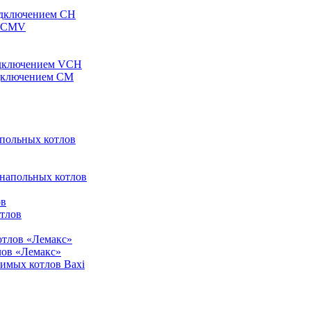
одключением CH
ы CMV
одключением VCH
одключением CM
апольных котлов
 напольных котлов
ов
отлов
отлов «Лемакс»
лов «Лемакс»
симых котлов Baxi