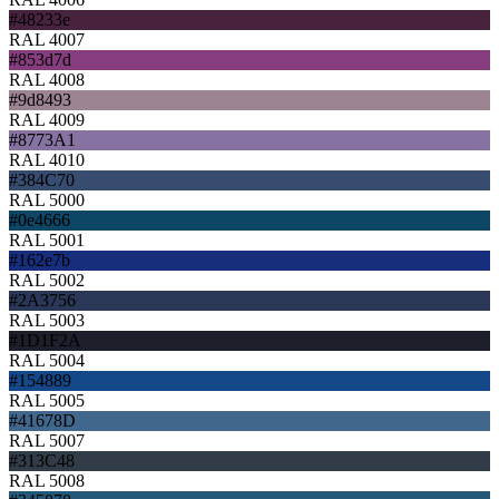
#48233e
RAL 4007
#853d7d
RAL 4008
#9d8493
RAL 4009
#8773A1
RAL 4010
#384C70
RAL 5000
#0e4666
RAL 5001
#162e7b
RAL 5002
#2A3756
RAL 5003
#1D1F2A
RAL 5004
#154889
RAL 5005
#41678D
RAL 5007
#313C48
RAL 5008