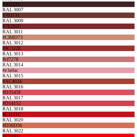
#402225
RAL 3007
#703731
RAL 3009
#7E292C
RAL 3011
#CB8D73
RAL 3012
#9C322E
RAL 3013
#cf7278
RAL 3014
#e3a0ac
RAL 3015
#AC4034
RAL 3016
#D3545F
RAL 3017
#D14152
RAL 3018
#C1121C
RAL 3020
#D56D56
RAL 3022
#F70000