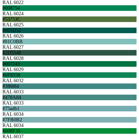
RAL 6022
#008754
RAL 6024
#53753C
RAL 6025
#005D52
RAL 6026
#81C0BB
RAL 6027
#2D5546
RAL 6028
#007243
RAL 6029
#0F8558
RAL 6032
#3f8884
RAL 6033
#478A84
RAL 6033
#75adb1
RAL 6034
#7FB0B2
RAL 6034
#008F39
RAL 6037