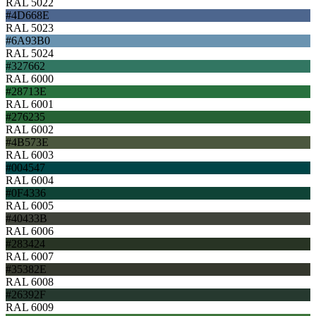
RAL 5022
#4D668E
RAL 5023
#6A93B0
RAL 5024
#327662
RAL 6000
#28713E
RAL 6001
#276235
RAL 6002
#4B573E
RAL 6003
#004547
RAL 6004
#0F4336
RAL 6005
#40433B
RAL 6006
#283424
RAL 6007
#35382E
RAL 6008
#26392F
RAL 6009