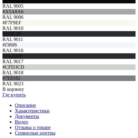
#0A0A0D
RAL 9005
#A5A8A6
RAL 9006
#F7F9EF
RAL 9010
#292C2F
RAL 9011
#f3f6f6
RAL 9016
#2A2D2F
RAL 9017
#CFD3CD
RAL 9018
#7E8182
RAL 9023
В корзину
Где купить
Описание
Характеристики
Документы
Видео
Отзывы о товаре
Сервисные центры