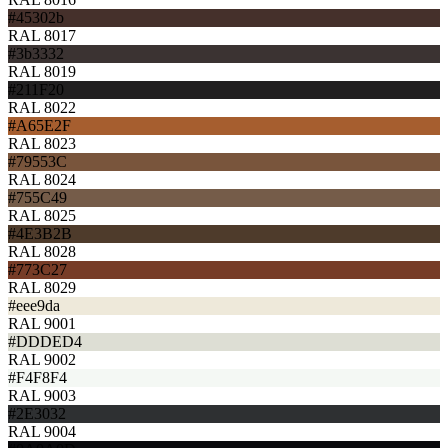
#45302b
RAL 8017
#3b3332
RAL 8019
#211F20
RAL 8022
#A65E2F
RAL 8023
#79553C
RAL 8024
#755C49
RAL 8025
#4E3B2B
RAL 8028
#773C27
RAL 8029
#eee9da
RAL 9001
#DDDED4
RAL 9002
#F4F8F4
RAL 9003
#2E3032
RAL 9004