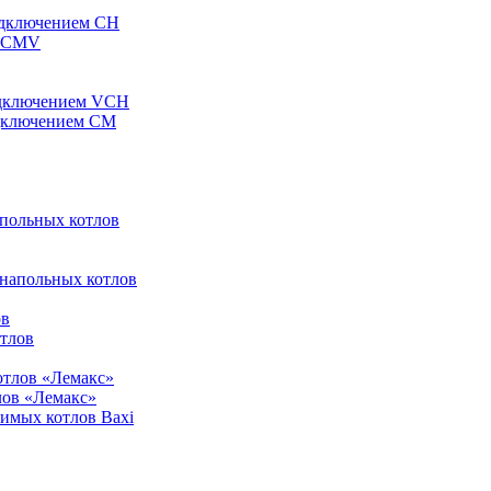
одключением CH
ы CMV
одключением VCH
одключением CM
апольных котлов
 напольных котлов
ов
отлов
отлов «Лемакс»
лов «Лемакс»
симых котлов Baxi