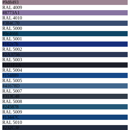
#9d8493
RAL 4009
#8773A1
RAL 4010
#384C70
RAL 5000
#0e4666
RAL 5001
#162e7b
RAL 5002
#2A3756
RAL 5003
#1D1F2A
RAL 5004
#154889
RAL 5005
#41678D
RAL 5007
#313C48
RAL 5008
#245878
RAL 5009
#13447C
RAL 5010
#232C3F