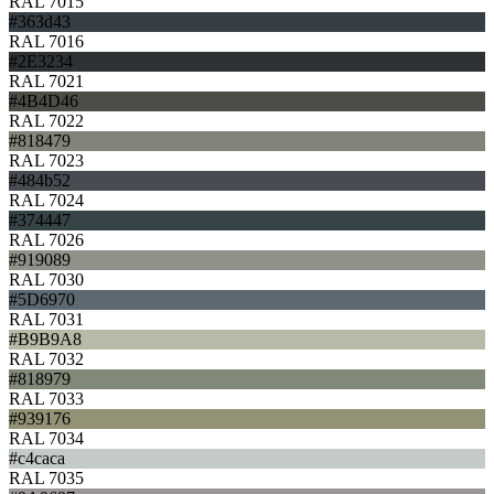
RAL 7015
#363d43
RAL 7016
#2E3234
RAL 7021
#4B4D46
RAL 7022
#818479
RAL 7023
#484b52
RAL 7024
#374447
RAL 7026
#919089
RAL 7030
#5D6970
RAL 7031
#B9B9A8
RAL 7032
#818979
RAL 7033
#939176
RAL 7034
#c4caca
RAL 7035