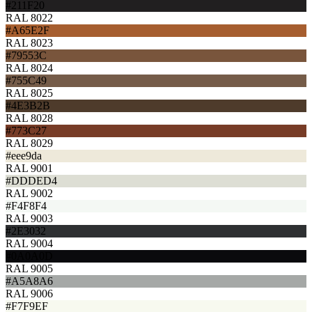
#211F20
RAL 8022
#A65E2F
RAL 8023
#79553C
RAL 8024
#755C49
RAL 8025
#4E3B2B
RAL 8028
#773C27
RAL 8029
#eee9da
RAL 9001
#DDDED4
RAL 9002
#F4F8F4
RAL 9003
#2E3032
RAL 9004
#0A0A0D
RAL 9005
#A5A8A6
RAL 9006
#F7F9EF