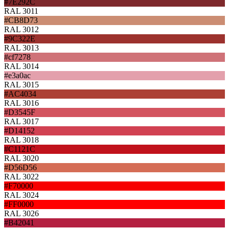
#7E292C
RAL 3011
#CB8D73
RAL 3012
#9C322E
RAL 3013
#cf7278
RAL 3014
#e3a0ac
RAL 3015
#AC4034
RAL 3016
#D3545F
RAL 3017
#D14152
RAL 3018
#C1121C
RAL 3020
#D56D56
RAL 3022
#F70000
RAL 3024
#FF0000
RAL 3026
#B42041