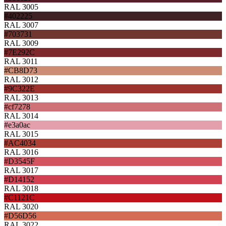
RAL 3005
#402225
RAL 3007
#703731
RAL 3009
#7E292C
RAL 3011
#CB8D73
RAL 3012
#9C322E
RAL 3013
#cf7278
RAL 3014
#e3a0ac
RAL 3015
#AC4034
RAL 3016
#D3545F
RAL 3017
#D14152
RAL 3018
#C1121C
RAL 3020
#D56D56
RAL 3022