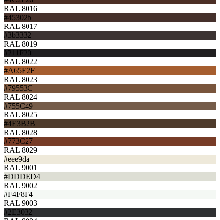
RAL 8016
#45302b
RAL 8017
#3b3332
RAL 8019
#211F20
RAL 8022
#A65E2F
RAL 8023
#79553C
RAL 8024
#755C49
RAL 8025
#4E3B2B
RAL 8028
#773C27
RAL 8029
#eee9da
RAL 9001
#DDDED4
RAL 9002
#F4F8F4
RAL 9003
#2E3032