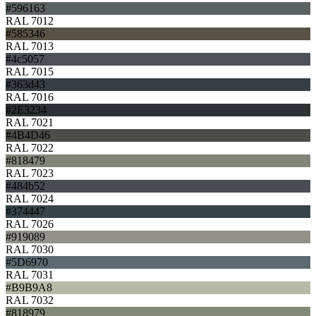
#596163
RAL 7012
#585346
RAL 7013
#4c5057
RAL 7015
#363d43
RAL 7016
#2E3234
RAL 7021
#4B4D46
RAL 7022
#818479
RAL 7023
#484b52
RAL 7024
#374447
RAL 7026
#919089
RAL 7030
#5D6970
RAL 7031
#B9B9A8
RAL 7032
#818979