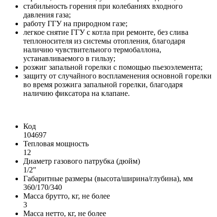
стабильность горения при колебаниях входного
давления газа;
работу ГГУ на природном газе;
легкое снятие ГГУ с котла при ремонте, без слива
теплоносителя из системы отопления, благодаря
наличию чувствительного термобаллона,
устанавливаемого в гильзу;
розжиг запальной горелки с помощью пьезоэлемента;
защиту от случайного воспламенения основной горелки
во время розжига запальной горелки, благодаря
наличию фиксатора на клапане.
Код
104697
Тепловая мощность
12
Диаметр газового патрубка (дюйм)
1/2"
Габаритные размеры (высота/ширина/глубина), мм
360/170/340
Масса брутто, кг, не более
3
Масса нетто, кг, не более