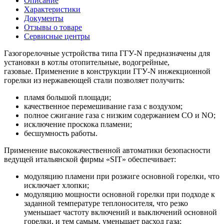
Описание
Характеристики
Документы
Отзывы о товаре
Сервисные центры
Газогорелочные устройства типа ГГУ-N предназначены для
установки в котлы отопительные, водогрейные,
газовые. Применение в конструкции ГГУ-N инжекционной
горелки из нержавеющей стали позволяет получить:
пламя большой площади;
качественное перемешивание газа с воздухом;
полное сжигание газа с низким содержанием СО и NО;
исключение проскока пламени;
бесшумность работы.
Применение высококачественной автоматики безопасности
ведущей итальянской фирмы «SIT» обеспечивает:
модуляцию пламени при розжиге основной горелки, что
исключает хлопки;
модуляцию мощности основной горелки при подходе к
заданной температуре теплоносителя, что резко
уменьшает частоту включений и выключений основной
горелки, и тем самым, уменьшает расход газа;