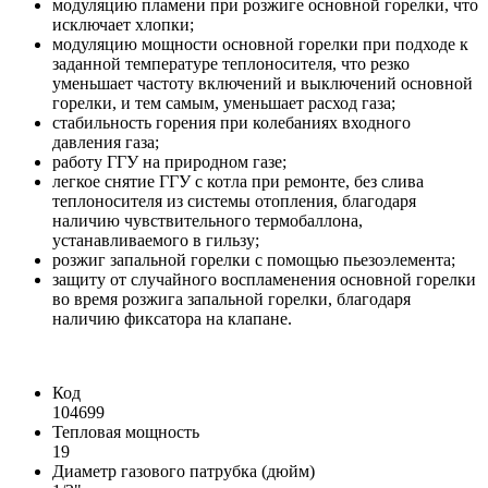
модуляцию пламени при розжиге основной горелки, что
исключает хлопки;
модуляцию мощности основной горелки при подходе к
заданной температуре теплоносителя, что резко
уменьшает частоту включений и выключений основной
горелки, и тем самым, уменьшает расход газа;
стабильность горения при колебаниях входного
давления газа;
работу ГГУ на природном газе;
легкое снятие ГГУ с котла при ремонте, без слива
теплоносителя из системы отопления, благодаря
наличию чувствительного термобаллона,
устанавливаемого в гильзу;
розжиг запальной горелки с помощью пьезоэлемента;
защиту от случайного воспламенения основной горелки
во время розжига запальной горелки, благодаря
наличию фиксатора на клапане.
Код
104699
Тепловая мощность
19
Диаметр газового патрубка (дюйм)