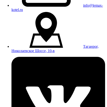
info@lemax-
kotel.ru
Таганрог,
Николаевское Шоссе, 10-в