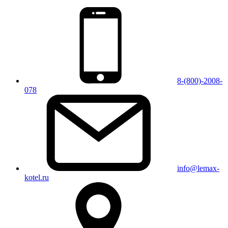
8-(800)-2008-
078
info@lemax-
kotel.ru