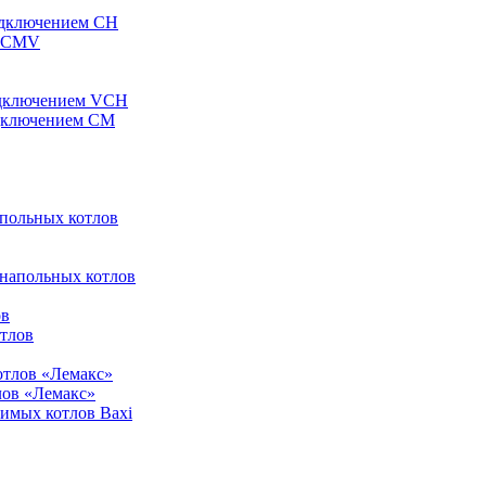
одключением CH
ы CMV
одключением VCH
одключением CM
апольных котлов
 напольных котлов
ов
отлов
отлов «Лемакс»
лов «Лемакс»
симых котлов Baxi