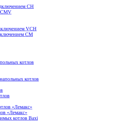
одключением CH
ы CMV
одключением VCH
одключением CM
апольных котлов
 напольных котлов
ов
отлов
отлов «Лемакс»
лов «Лемакс»
симых котлов Baxi