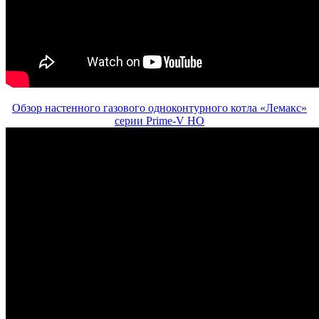
Обзор настенного газового одноконтурного котла «Лемакс»
серии Рrime-V НО