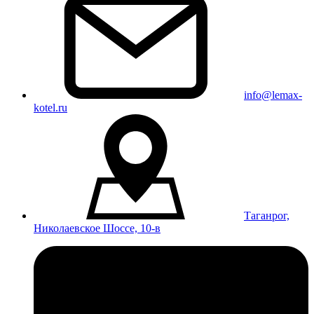
info@lemax-
kotel.ru
Таганрог,
Николаевское Шоссе, 10-в