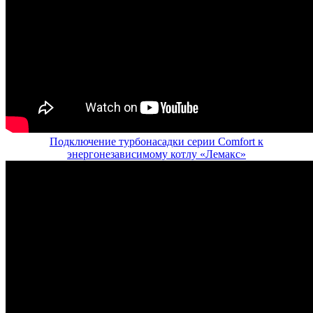
Подключение турбонасадки серии Comfort к
энергонезависимому котлу «Лемакс»