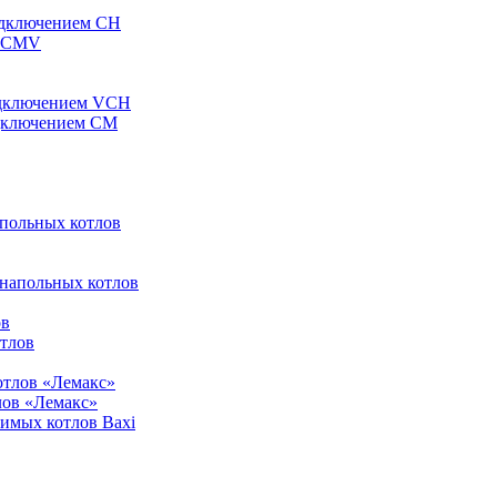
одключением CH
ы CMV
одключением VCH
одключением CM
апольных котлов
 напольных котлов
ов
отлов
отлов «Лемакс»
лов «Лемакс»
симых котлов Baxi