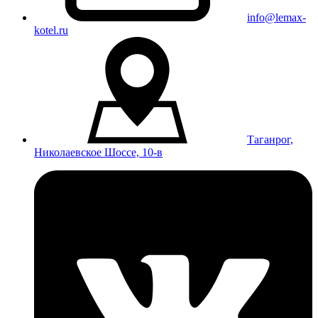
info@lemax-
kotel.ru
Таганрог,
Николаевское Шоссе, 10-в