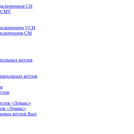
одключением CH
ы CMV
одключением VCH
одключением CM
апольных котлов
 напольных котлов
ов
отлов
отлов «Лемакс»
лов «Лемакс»
симых котлов Baxi