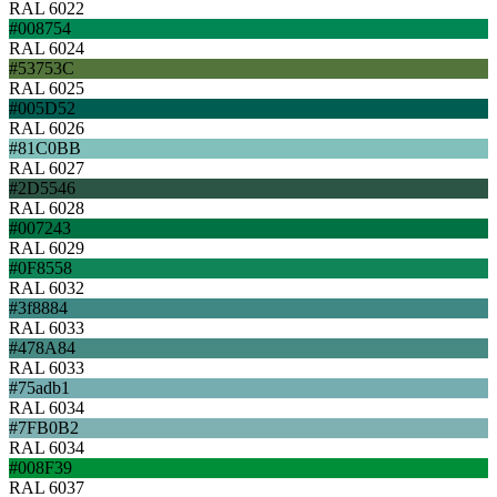
RAL 6022
#008754
RAL 6024
#53753C
RAL 6025
#005D52
RAL 6026
#81C0BB
RAL 6027
#2D5546
RAL 6028
#007243
RAL 6029
#0F8558
RAL 6032
#3f8884
RAL 6033
#478A84
RAL 6033
#75adb1
RAL 6034
#7FB0B2
RAL 6034
#008F39
RAL 6037