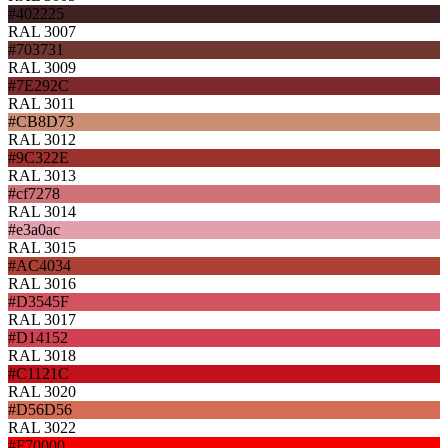
#402225
RAL 3007
#703731
RAL 3009
#7E292C
RAL 3011
#CB8D73
RAL 3012
#9C322E
RAL 3013
#cf7278
RAL 3014
#e3a0ac
RAL 3015
#AC4034
RAL 3016
#D3545F
RAL 3017
#D14152
RAL 3018
#C1121C
RAL 3020
#D56D56
RAL 3022
#F70000