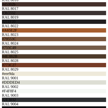
#45302b
RAL 8017
#3b3332
RAL 8019
#211F20
RAL 8022
#A65E2F
RAL 8023
#79553C
RAL 8024
#755C49
RAL 8025
#4E3B2B
RAL 8028
#773C27
RAL 8029
#eee9da
RAL 9001
#DDDED4
RAL 9002
#F4F8F4
RAL 9003
#2E3032
RAL 9004