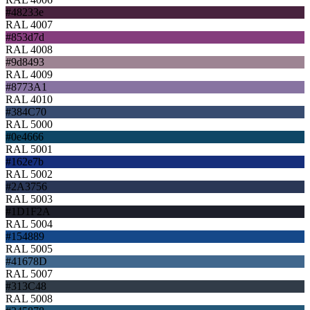
#48233e
RAL 4007
#853d7d
RAL 4008
#9d8493
RAL 4009
#8773A1
RAL 4010
#384C70
RAL 5000
#0e4666
RAL 5001
#162e7b
RAL 5002
#2A3756
RAL 5003
#1D1F2A
RAL 5004
#154889
RAL 5005
#41678D
RAL 5007
#313C48
RAL 5008