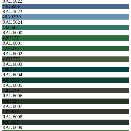
RAL 5022
#4D668E
RAL 5023
#6A93B0
RAL 5024
#327662
RAL 6000
#28713E
RAL 6001
#276235
RAL 6002
#4B573E
RAL 6003
#004547
RAL 6004
#0F4336
RAL 6005
#40433B
RAL 6006
#283424
RAL 6007
#35382E
RAL 6008
#26392F
RAL 6009