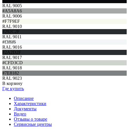
#0A0A0D
RAL 9005
#A5A8A6
RAL 9006
#F7F9EF
RAL 9010
#292C2F
RAL 9011
#f3f6f6
RAL 9016
#2A2D2F
RAL 9017
#CFD3CD
RAL 9018
#7E8182
RAL 9023
В корзину
Где купить
Описание
Характеристики
Документы
Видео
Отзывы о товаре
Сервисные центры