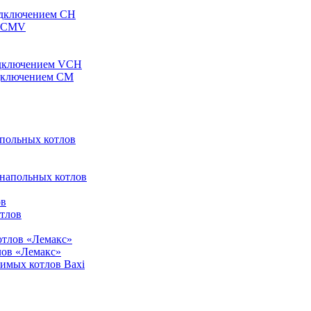
одключением CH
ы CMV
одключением VCH
одключением CM
апольных котлов
 напольных котлов
ов
отлов
отлов «Лемакс»
лов «Лемакс»
симых котлов Baxi