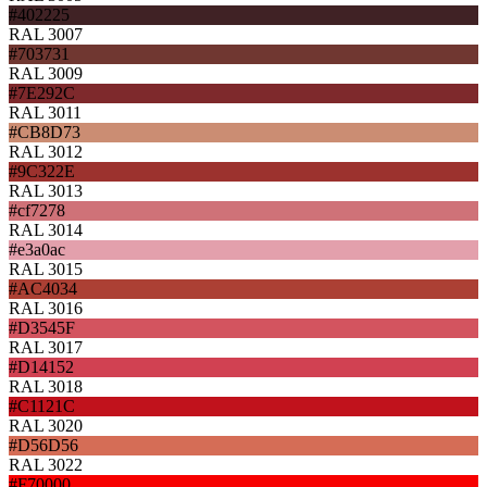
#402225
RAL 3007
#703731
RAL 3009
#7E292C
RAL 3011
#CB8D73
RAL 3012
#9C322E
RAL 3013
#cf7278
RAL 3014
#e3a0ac
RAL 3015
#AC4034
RAL 3016
#D3545F
RAL 3017
#D14152
RAL 3018
#C1121C
RAL 3020
#D56D56
RAL 3022
#F70000