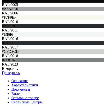
#0A0A0D
RAL 9005
#A5A8A6
RAL 9006
#F7F9EF
RAL 9010
#292C2F
RAL 9011
#f3f6f6
RAL 9016
#2A2D2F
RAL 9017
#CFD3CD
RAL 9018
#7E8182
RAL 9023
В корзину
Где купить
Описание
Характеристики
Документы
Видео
Отзывы о товаре
Сервисные центры