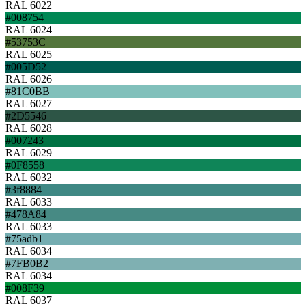
RAL 6022
#008754
RAL 6024
#53753C
RAL 6025
#005D52
RAL 6026
#81C0BB
RAL 6027
#2D5546
RAL 6028
#007243
RAL 6029
#0F8558
RAL 6032
#3f8884
RAL 6033
#478A84
RAL 6033
#75adb1
RAL 6034
#7FB0B2
RAL 6034
#008F39
RAL 6037