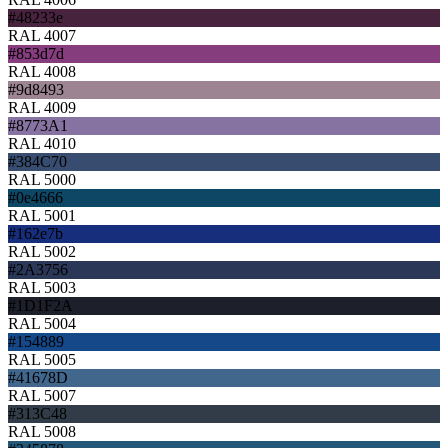
#48233e
RAL 4007
#853d7d
RAL 4008
#9d8493
RAL 4009
#8773A1
RAL 4010
#384C70
RAL 5000
#0e4666
RAL 5001
#162e7b
RAL 5002
#2A3756
RAL 5003
#1D1F2A
RAL 5004
#154889
RAL 5005
#41678D
RAL 5007
#313C48
RAL 5008