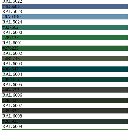
RAL 5022
#4D668E
RAL 5023
#6A93B0
RAL 5024
#327662
RAL 6000
#28713E
RAL 6001
#276235
RAL 6002
#4B573E
RAL 6003
#004547
RAL 6004
#0F4336
RAL 6005
#40433B
RAL 6006
#283424
RAL 6007
#35382E
RAL 6008
#26392F
RAL 6009