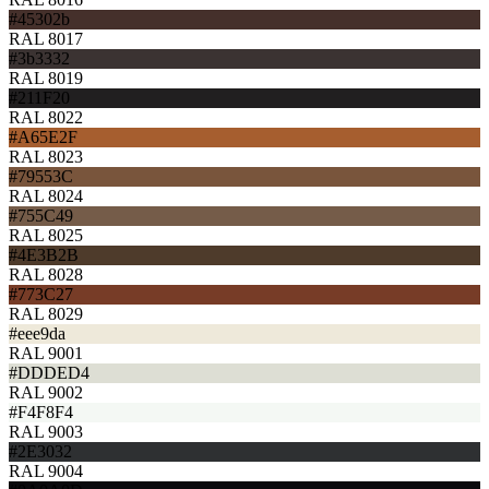
#45302b
RAL 8017
#3b3332
RAL 8019
#211F20
RAL 8022
#A65E2F
RAL 8023
#79553C
RAL 8024
#755C49
RAL 8025
#4E3B2B
RAL 8028
#773C27
RAL 8029
#eee9da
RAL 9001
#DDDED4
RAL 9002
#F4F8F4
RAL 9003
#2E3032
RAL 9004