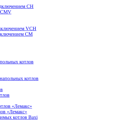
одключением CH
ы CMV
одключением VCH
одключением CM
апольных котлов
 напольных котлов
ов
отлов
отлов «Лемакс»
лов «Лемакс»
симых котлов Baxi