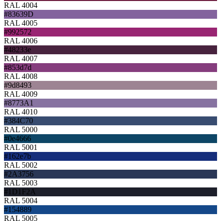
RAL 4004
#83639D
RAL 4005
#992572
RAL 4006
#48233e
RAL 4007
#853d7d
RAL 4008
#9d8493
RAL 4009
#8773A1
RAL 4010
#384C70
RAL 5000
#0e4666
RAL 5001
#162e7b
RAL 5002
#2A3756
RAL 5003
#1D1F2A
RAL 5004
#154889
RAL 5005