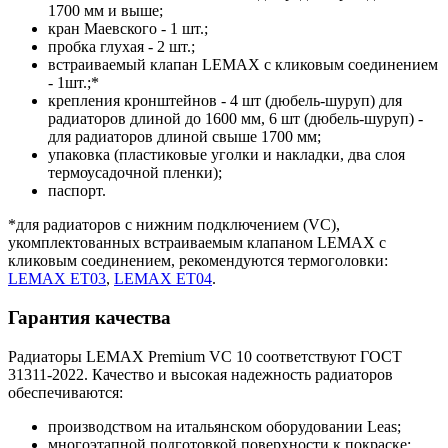
1700 мм и выше;
кран Маевского - 1 шт.;
пробка глухая - 2 шт.;
встраиваемый клапан LEMAX с кликовым соединением
- 1шт.;*
крепления кронштейнов - 4 шт (дюбель-шуруп) для
радиаторов длиной до 1600 мм, 6 шт (дюбель-шуруп) -
для радиаторов длиной свыше 1700 мм;
упаковка (пластиковые уголки и накладки, два слоя
термоусадочной пленки);
паспорт.
*для радиаторов с нижним подключением (VC),
укомплектованных встраиваемым клапаном LEMAX с
кликовым соединением, рекомендуются термоголовки:
LEMAX ET03
,
LEMAX ET04
.
Гарантия качества
Радиаторы LEMAX Premium VC 10 соответствуют ГОСТ
31311-2022. Качество и высокая надежность радиаторов
обеспечиваются:
производством на итальянском оборудовании Leas;
многоэтапной подготовкой поверхности к покраске;