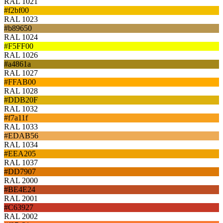
RAL 1021
#f2bf00
RAL 1023
#b89650
RAL 1024
#F5FF00
RAL 1026
#a4861a
RAL 1027
#FFAB00
RAL 1028
#DDB20F
RAL 1032
#f7a11f
RAL 1033
#EDAB56
RAL 1034
#EEA205
RAL 1037
#DD7907
RAL 2000
#BE4E24
RAL 2001
#C63927
RAL 2002