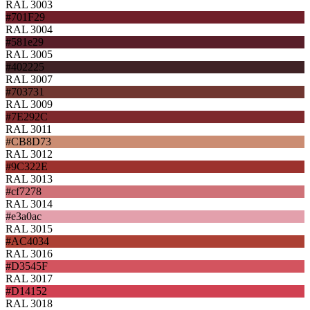
RAL 3003
#701F29
RAL 3004
#581e29
RAL 3005
#402225
RAL 3007
#703731
RAL 3009
#7E292C
RAL 3011
#CB8D73
RAL 3012
#9C322E
RAL 3013
#cf7278
RAL 3014
#e3a0ac
RAL 3015
#AC4034
RAL 3016
#D3545F
RAL 3017
#D14152
RAL 3018