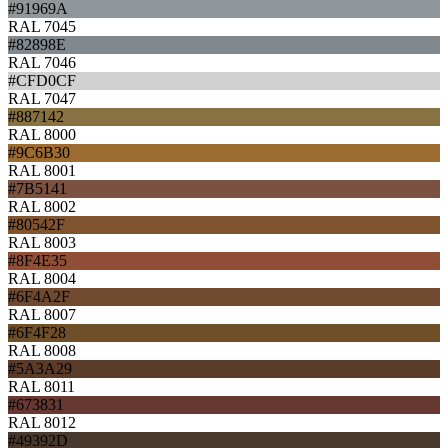
#91969A
RAL 7045
#82898E
RAL 7046
#CFD0CF
RAL 7047
#887142
RAL 8000
#9C6B30
RAL 8001
#7B5141
RAL 8002
#80542F
RAL 8003
#8F4E35
RAL 8004
#6F4A2F
RAL 8007
#6F4F28
RAL 8008
#5A3A29
RAL 8011
#673831
RAL 8012
#49392D