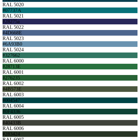
RAL 5020
#07737A
RAL 5021
#28275a
RAL 5022
#4D668E
RAL 5023
#6A93B0
RAL 5024
#327662
RAL 6000
#28713E
RAL 6001
#276235
RAL 6002
#4B573E
RAL 6003
#004547
RAL 6004
#0F4336
RAL 6005
#40433B
RAL 6006
#283424
RAL 6007