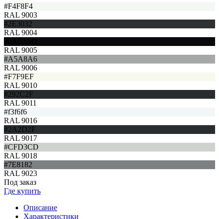
#F4F8F4
RAL 9003
#2E3032
RAL 9004
#0A0A0D
RAL 9005
#A5A8A6
RAL 9006
#F7F9EF
RAL 9010
#292C2F
RAL 9011
#f3f6f6
RAL 9016
#2A2D2F
RAL 9017
#CFD3CD
RAL 9018
#7E8182
RAL 9023
Под заказ
Где купить
Описание
Характеристики