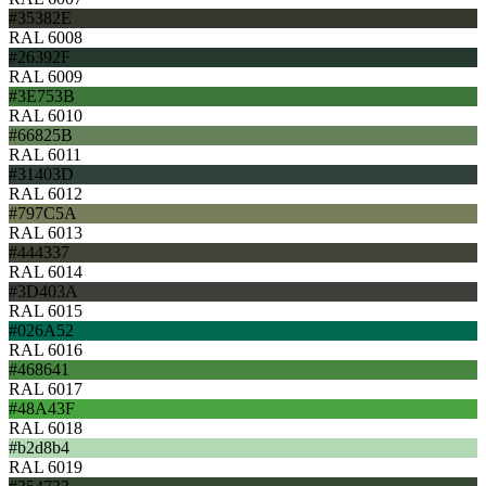
#35382E
RAL 6008
#26392F
RAL 6009
#3E753B
RAL 6010
#66825B
RAL 6011
#31403D
RAL 6012
#797C5A
RAL 6013
#444337
RAL 6014
#3D403A
RAL 6015
#026A52
RAL 6016
#468641
RAL 6017
#48A43F
RAL 6018
#b2d8b4
RAL 6019