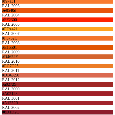
#f97a31
RAL 2003
#e8540d
RAL 2004
#FF2300
RAL 2005
#FFA421
RAL 2007
#F3752C
RAL 2008
#E15501
RAL 2009
#D4652F
RAL 2010
#EC7C25
RAL 2011
#DB6A50
RAL 2012
#a02725
RAL 3000
#A02128
RAL 3001
#A1232B
RAL 3002
#8D1D2C