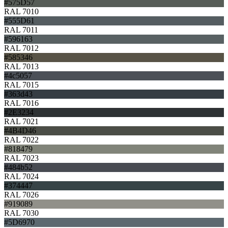
#575D57
RAL 7010
#555D61
RAL 7011
#596163
RAL 7012
#585346
RAL 7013
#4c5057
RAL 7015
#363d43
RAL 7016
#2E3234
RAL 7021
#4B4D46
RAL 7022
#818479
RAL 7023
#484b52
RAL 7024
#374447
RAL 7026
#919089
RAL 7030
#5D6970