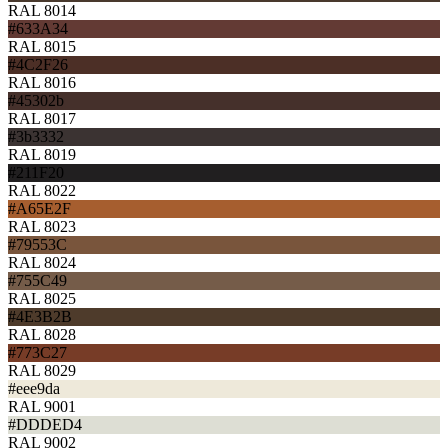
RAL 8014
#633A34
RAL 8015
#4C2F26
RAL 8016
#45302b
RAL 8017
#3b3332
RAL 8019
#211F20
RAL 8022
#A65E2F
RAL 8023
#79553C
RAL 8024
#755C49
RAL 8025
#4E3B2B
RAL 8028
#773C27
RAL 8029
#eee9da
RAL 9001
#DDDED4
RAL 9002