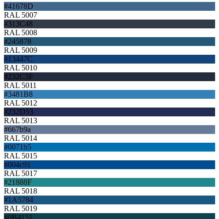
#41678D
RAL 5007
#313C48
RAL 5008
#245878
RAL 5009
#13447C
RAL 5010
#232C3F
RAL 5011
#3481B8
RAL 5012
#232D53
RAL 5013
#667b9a
RAL 5014
#0071b5
RAL 5015
#004c91
RAL 5017
#21888F
RAL 5018
#1A5784
RAL 5019
#0B4151