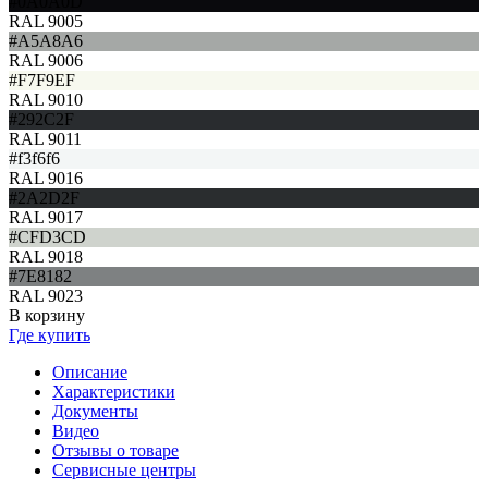
#0A0A0D
RAL 9005
#A5A8A6
RAL 9006
#F7F9EF
RAL 9010
#292C2F
RAL 9011
#f3f6f6
RAL 9016
#2A2D2F
RAL 9017
#CFD3CD
RAL 9018
#7E8182
RAL 9023
В корзину
Где купить
Описание
Характеристики
Документы
Видео
Отзывы о товаре
Сервисные центры