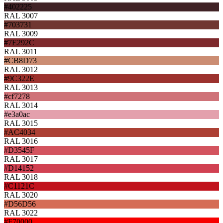
#402225
RAL 3007
#703731
RAL 3009
#7E292C
RAL 3011
#CB8D73
RAL 3012
#9C322E
RAL 3013
#cf7278
RAL 3014
#e3a0ac
RAL 3015
#AC4034
RAL 3016
#D3545F
RAL 3017
#D14152
RAL 3018
#C1121C
RAL 3020
#D56D56
RAL 3022
#F70000