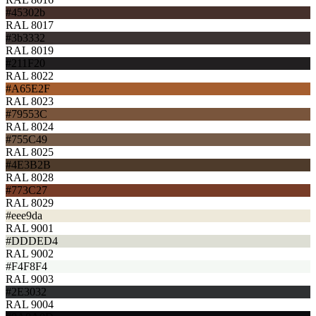
#45302b
RAL 8017
#3b3332
RAL 8019
#211F20
RAL 8022
#A65E2F
RAL 8023
#79553C
RAL 8024
#755C49
RAL 8025
#4E3B2B
RAL 8028
#773C27
RAL 8029
#eee9da
RAL 9001
#DDDED4
RAL 9002
#F4F8F4
RAL 9003
#2E3032
RAL 9004