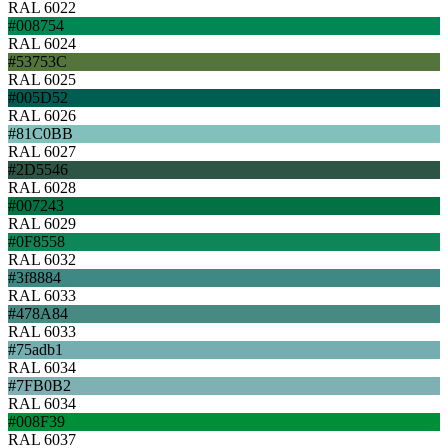
RAL 6022
#008754
RAL 6024
#53753C
RAL 6025
#005D52
RAL 6026
#81C0BB
RAL 6027
#2D5546
RAL 6028
#007243
RAL 6029
#0F8558
RAL 6032
#3f8884
RAL 6033
#478A84
RAL 6033
#75adb1
RAL 6034
#7FB0B2
RAL 6034
#008F39
RAL 6037