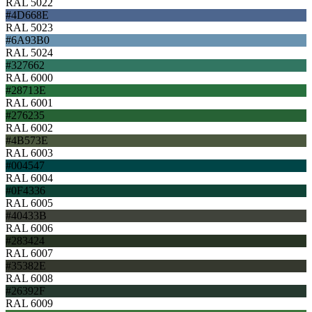
RAL 5022
#4D668E
RAL 5023
#6A93B0
RAL 5024
#327662
RAL 6000
#28713E
RAL 6001
#276235
RAL 6002
#4B573E
RAL 6003
#004547
RAL 6004
#0F4336
RAL 6005
#40433B
RAL 6006
#283424
RAL 6007
#35382E
RAL 6008
#26392F
RAL 6009