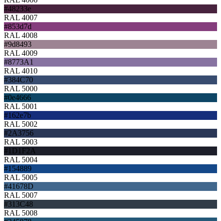
#48233e
RAL 4007
#853d7d
RAL 4008
#9d8493
RAL 4009
#8773A1
RAL 4010
#384C70
RAL 5000
#0e4666
RAL 5001
#162e7b
RAL 5002
#2A3756
RAL 5003
#1D1F2A
RAL 5004
#154889
RAL 5005
#41678D
RAL 5007
#313C48
RAL 5008