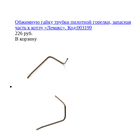
Обжимную гайку трубки пилотной горелки, запасная
часть к котлу «Лемакс». Код:003199
226 руб.
В корзину