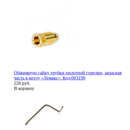
Обжимную гайку трубки пилотной горелки, запасная
часть к котлу «Лемакс». Код:003199
226 руб.
В корзину