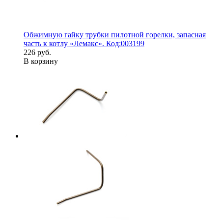
Обжимную гайку трубки пилотной горелки, запасная
часть к котлу «Лемакс». Код:003199
226 руб.
В корзину