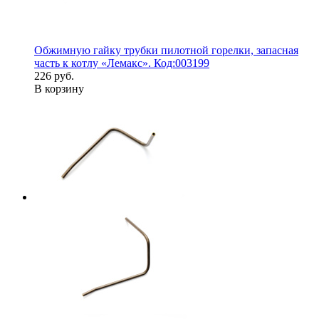
Обжимную гайку трубки пилотной горелки, запасная
часть к котлу «Лемакс». Код:003199
226 руб.
В корзину