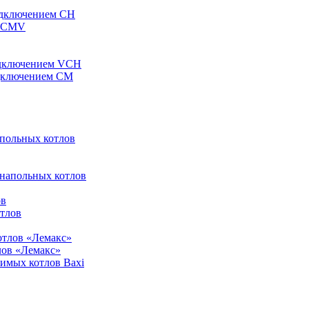
одключением CH
ы CMV
одключением VCH
одключением CM
апольных котлов
 напольных котлов
ов
отлов
отлов «Лемакс»
лов «Лемакс»
симых котлов Baxi