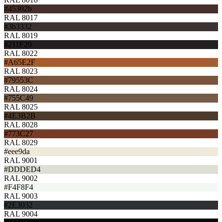
#45302b
RAL 8017
#3b3332
RAL 8019
#211F20
RAL 8022
#A65E2F
RAL 8023
#79553C
RAL 8024
#755C49
RAL 8025
#4E3B2B
RAL 8028
#773C27
RAL 8029
#eee9da
RAL 9001
#DDDED4
RAL 9002
#F4F8F4
RAL 9003
#2E3032
RAL 9004