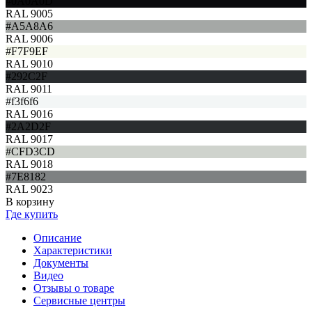
#0A0A0D
RAL 9005
#A5A8A6
RAL 9006
#F7F9EF
RAL 9010
#292C2F
RAL 9011
#f3f6f6
RAL 9016
#2A2D2F
RAL 9017
#CFD3CD
RAL 9018
#7E8182
RAL 9023
В корзину
Где купить
Описание
Характеристики
Документы
Видео
Отзывы о товаре
Сервисные центры