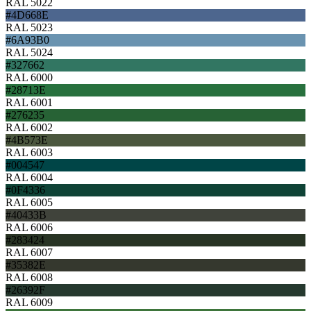
RAL 5022
#4D668E
RAL 5023
#6A93B0
RAL 5024
#327662
RAL 6000
#28713E
RAL 6001
#276235
RAL 6002
#4B573E
RAL 6003
#004547
RAL 6004
#0F4336
RAL 6005
#40433B
RAL 6006
#283424
RAL 6007
#35382E
RAL 6008
#26392F
RAL 6009