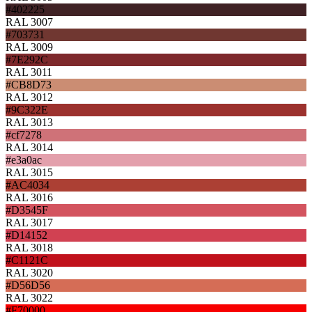
#402225
RAL 3007
#703731
RAL 3009
#7E292C
RAL 3011
#CB8D73
RAL 3012
#9C322E
RAL 3013
#cf7278
RAL 3014
#e3a0ac
RAL 3015
#AC4034
RAL 3016
#D3545F
RAL 3017
#D14152
RAL 3018
#C1121C
RAL 3020
#D56D56
RAL 3022
#F70000