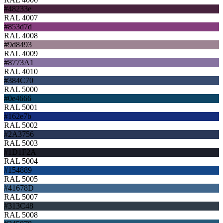
#48233e
RAL 4007
#853d7d
RAL 4008
#9d8493
RAL 4009
#8773A1
RAL 4010
#384C70
RAL 5000
#0e4666
RAL 5001
#162e7b
RAL 5002
#2A3756
RAL 5003
#1D1F2A
RAL 5004
#154889
RAL 5005
#41678D
RAL 5007
#313C48
RAL 5008