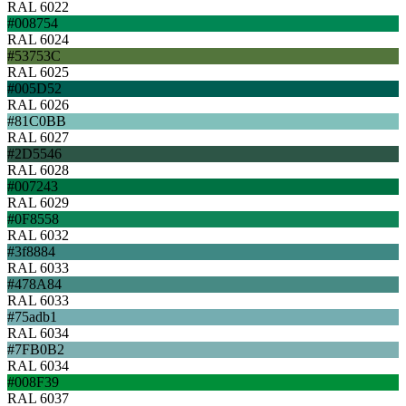
RAL 6022
#008754
RAL 6024
#53753C
RAL 6025
#005D52
RAL 6026
#81C0BB
RAL 6027
#2D5546
RAL 6028
#007243
RAL 6029
#0F8558
RAL 6032
#3f8884
RAL 6033
#478A84
RAL 6033
#75adb1
RAL 6034
#7FB0B2
RAL 6034
#008F39
RAL 6037